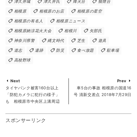
津久井城
津久井氏
烽火台
狼煙台
相模原
相模原のお店
相模原の星空
相模原の有名人
相模原ニュース
相模原納涼花火大会
相模川
矢部氏
神奈川県警
縄文時代
芝生
遊具
道志
遺跡
防災
食べ放題
駐車場
高校野球
Next
Prev
タイヤパンク被害160台以上
車5台の事故 相模原の国道16
「防犯カメラに犯行の様子」
号 清新交差点 2018年7月29日
も 相模原市中央区上溝周辺
スポンサーリンク