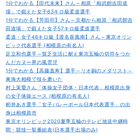
1分でわかる【田代未来】さん～相原「相武館吉田道
場」で鍛えた女子63キロ級柔道選手
1分でわかる【芳田司】さん～京都から相原「相武館吉
田道場」で鍛えた女子57キロ級柔道選手
柔道・女子48キロ級【渡名喜風南】さん～東京オリン
ピック代表選手 (相模原の有名人)
足立和也選手～貧乏生活に耐え東京五輪の切符をつか
んだカヌー界の風雲児
1分でわかる【高藤直寿】選手～リオ銅のメダリスト～
東海大相模で技を磨いた
村上茉愛さん「体操女子団体・日本代表」相模原出身
の女子体操エース (相模原の有名人)
籾井あき選手「女子バレーボール日本代表選手」の出
身は相模原市
東京オリンピック2020夏季五輪のテレビ放送中継時
間・競技一覧番組表(日本選手出場のみ)