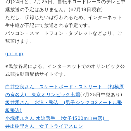
7月24日と、7月25日、自転車ロードレースのテレビ中
継放送の予定はありません。(※7月19日現在)
ただし、収録じたいは行われるため、インターネット
生中継が下記にて放送される予定です。
パソコン・スマートフォン・タブレットなどより、ご
覧頂けます。
gorin.jp
※民放各局による、インターネットでのオリンピック公
式競技動画配信サイトです。
白井空良さん スケートボード・ストリート (相模原
の有名人) 東京オリンピック出場
(7月25日中継あり)
坂井丞さん 水泳・飛込 (男子シンクロ3メートル飛
板飛込)
小堀倭加さん 水泳選手 (女子1500m自由形)
井出樹里さん 女子トライアスロン