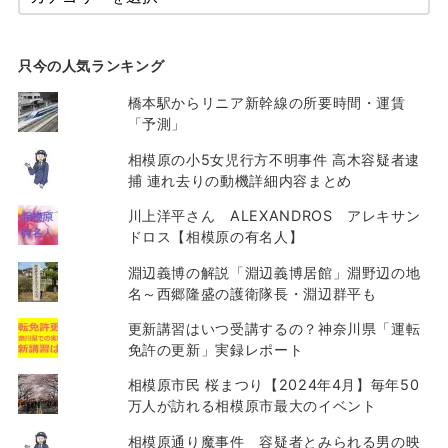
只今の人気ランキング
橋本駅からリニア新幹線の所要時間・運賃
「予測」
相模原の小5女児行方不明事件 高木容疑者逮
捕 連れ去りの動機詳細内容まとめ
川上洋平さん ALEXANDROS アレキサン
ドロス【相模原の有名人】
淵辺義博の解説「淵辺義博居館」淵野辺の地
名～西郷隆盛の護衛隊長・淵辺群平も
更新講習はいつ受講するの？神奈川県「運転
免許の更新」実録レポート
相模原市民 桜まつり【2024年4月】毎年50
万人が訪れる相模原市最大のイベント
相模原通り魔事件 容疑者とみられる男の映