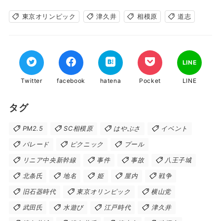
東京オリンピック
津久井
相模原
道志
LINE
Twitter
facebook
hatena
Pocket
LINE
タグ
PM2.5
SC相模原
はやぶさ
イベント
パレード
ピクニック
プール
リニア中央新幹線
事件
事故
八王子城
北条氏
地名
姫
屋内
戦争
旧石器時代
東京オリンピック
横山党
武田氏
水遊び
江戸時代
津久井