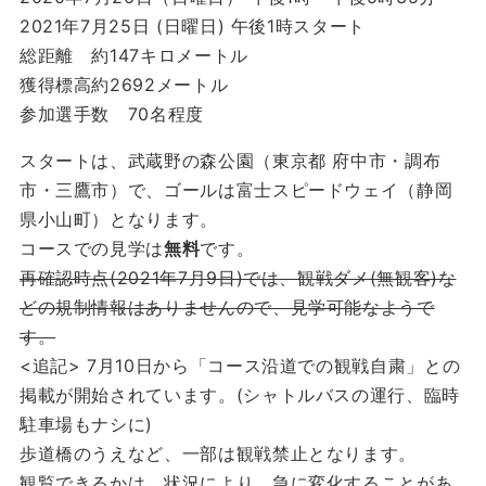
2021年7月25日 (日曜日) 午後1時スタート
総距離 約147キロメートル
獲得標高約2692メートル
参加選手数 70名程度
スタートは、武蔵野の森公園（東京都 府中市・調布
市・三鷹市）で、ゴールは富士スピードウェイ（静岡
県小山町）となります。
コースでの見学は
無料
です。
再確認時点(2021年7月9日)では、観戦ダメ(無観客)な
どの規制情報はありませんので、見学可能なようで
す。
<追記> 7月10日から「コース沿道での観戦自粛」との
掲載が開始されています。(シャトルバスの運行、臨時
駐車場もナシに)
歩道橋のうえなど、一部は観戦禁止となります。
観覧できるかは、状況により、急に変化することがあ