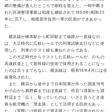
網の整備が進んだところで敗戦を迎えた。一時中断さ
れた区画整理事業は戦後も継続されて1950年(昭和25
年)に完了し、相模原市役所一帯の区画ができあがっ
た。
横浜線が橋本駅から町田駅まで線路が一直線なの
は、大正時代に広軌レールでの列車試験走行などに使
用した、列車のテスト線も兼ねたからである。
この大正時代からテストした広軌レールが、のちの
高速鉄道として新幹線の技術で採用されることになっ
たのは言うまでもない。横浜線は、昭和16年4月には全
線電化された。
また、横浜から途中まで日本陸軍が作った国道16号
が小山から鵜野森までほぼ直線で、尚且つ清新から淵
野辺まで「広く」取っていたのは、いざと言うとき道
路を航空機の「滑走路」として活用する目的もあっ
た。（実際には終戦まで滑走路としては活用されなか