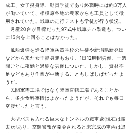
成工、女子挺身隊、動員学徒であり終戦時には約3万人
が働いていて、相模原各地の農家からも工員として徴
用されていた。戦車の走行テストも学徒が行う状況。
月産20台が目標だった97式中戦車チハ製造も、つい
に15台を上回ることはなかった。
風船爆弾を造る陸軍兵器学校の生徒や新潟県新発田
などから来た女子挺身隊もおり、1日12時間労働、一週
間ごとに夜勤と過酷な労働についた。しかし、資材不
足などもあり作業が中断することもしばしばだったよ
うだ。
民間軍需工場ではなく陸軍直轄工場であることか
ら、多少食料事情はよかったようだが、それでも毎日
空腹だったと言う。
大型バスも入れる巨大なトンネルの戦車壕(現在は撤
去)があり、空襲警報が発令されると未完成の車両は退