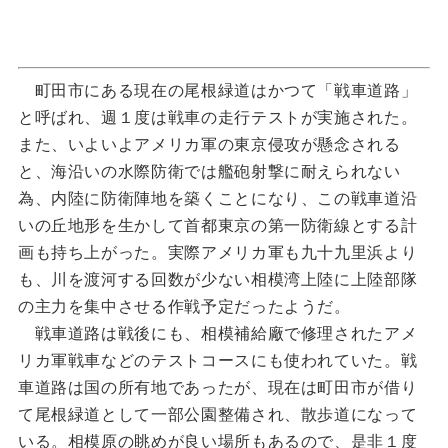
町田市にある現在の尾根緑道はかつて「戦車道路」
と呼ばれ、週１度は戦車の走行テストが実施された。
また、いよいよアメリカ軍の東京侵攻が懸念される
と、海沿いの水際防衛では艦砲射撃に耐えられない
為、内陸に防衛陣地を築くことになり、この戦車道沿
いの丘地形を生かして首都東京の第一防衛線とする計
画も持ち上がった。実際アメリカ軍も九十九里浜より
も、川を渡河する回数が少ない相模湾上陸に上陸部隊
の主力を集中させる作戦予定だったようだ。
戦車道路は戦後にも、相模補給廠で修理されたアメ
リカ軍戦車などのテストコースにも使われていた。戦
車道路は国の所有地であったが、現在は町田市が借り
て尾根緑道として一部公園整備され、散歩道になって
いる。相模原の眺めが良い場所もあるので、是非１度