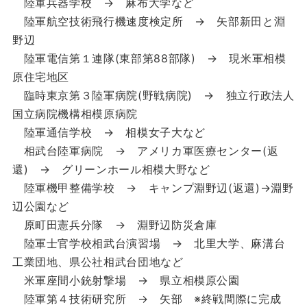
陸軍兵器学校 → 麻布大学など
陸軍航空技術飛行機速度検定所 → 矢部新田と淵
野辺
陸軍電信第１連隊(東部第88部隊) → 現米軍相模
原住宅地区
臨時東京第３陸軍病院(野戦病院) → 独立行政法人
国立病院機構相模原病院
陸軍通信学校 → 相模女子大など
相武台陸軍病院 → アメリカ軍医療センター(返
還) → グリーンホール相模大野など
陸軍機甲整備学校 → キャンプ淵野辺(返還)→淵野
辺公園など
原町田憲兵分隊 → 淵野辺防災倉庫
陸軍士官学校相武台演習場 → 北里大学、麻溝台
工業団地、県公社相武台団地など
米軍座間小銃射撃場 → 県立相模原公園
陸軍第４技術研究所 → 矢部 ※終戦間際に完成