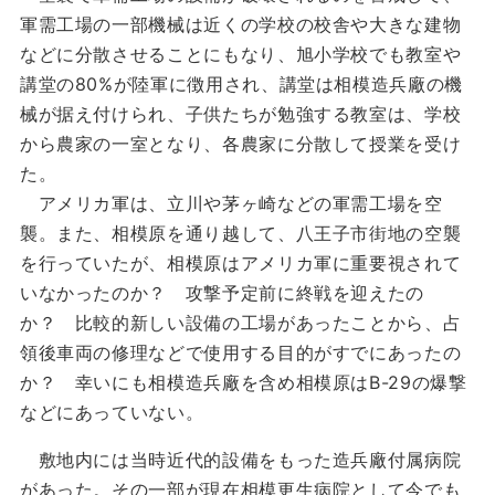
軍需工場の一部機械は近くの学校の校舎や大きな建物
などに分散させることにもなり、旭小学校でも教室や
講堂の80%が陸軍に徴用され、講堂は相模造兵廠の機
械が据え付けられ、子供たちが勉強する教室は、学校
から農家の一室となり、各農家に分散して授業を受け
た。
アメリカ軍は、立川や茅ヶ崎などの軍需工場を空
襲。また、相模原を通り越して、八王子市街地の空襲
を行っていたが、相模原はアメリカ軍に重要視されて
いなかったのか？ 攻撃予定前に終戦を迎えたの
か？ 比較的新しい設備の工場があったことから、占
領後車両の修理などで使用する目的がすでにあったの
か？ 幸いにも相模造兵廠を含め相模原はB-29の爆撃
などにあっていない。
敷地内には当時近代的設備をもった造兵廠付属病院
があった。その一部が現在相模更生病院として今でも