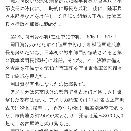
砲兵将校から技術畑を歩んだ陸軍将校で陸軍兵器本
部次長の時代に、一時的に廠長を兼務。後に、陸軍兵
器本部長などを歴任し、S17.10の組織改正後には陸軍
兵器行政本部長に勤めた。
第2代 岡田資小将(在任中に中将) S15.9～S17.9
岡田資(おかだたすく)陸軍中将は、相模陸軍造兵廠
長を努めたのち、日本初の戦車師団が編成されると第
２戦車師団長(満州)に就任。その後、本土決戦に備え
名古屋を守備する第13方面軍司令官兼東海軍管区司令
官で終戦を迎えた。
岡田資が有名になったのは戦後だ。
アメリカは東京以外の都市で名古屋ほど繰り返し爆
撃した都市はない。アメリカ調査では21回(名古屋市調
査では38回)爆撃し、そのうち6回は無差別爆撃であっ
た。市街地の約24%が灰となり、死者は延べ8000人を
超え、名古屋城も焼け落ちた。