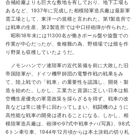
合補給廠よりも巨大な敷地を有しており、地下工場も
あるなど、1937年に完成した相模陸軍造兵廠は最新軍
需工場として、東洋一の規模と言われた。第1製造所で
は戦車の生産、第2製造所では中口径砲弾が作られた。
昭和18年末には11300名が働きボール盤や旋盤での
作業が中心だったが、食糧難の為、野積場では畑を作
り野菜も収穫していたようだ。
ノモンハンでソ連陸軍の近代装備を前に大敗した旧
帝国陸軍が、ドイツ機甲師団の電撃作戦の戦果をみ
て、陸上戦での「戦車」の重要性を認識し、開発・製
造を始めた。しかし、工業力と資源に乏しい日本は航
空機生産優先の軍需政策を採らざるを得ず、戦車の改
良などは常に後手に回わってしまい、戦闘機のように
高性能な戦車の開発は遅れることになる。しかし、相
模陸軍造兵廠は、砲弾や97式中戦車チハ(写真)、98式
6トン牽引車、1944年12月頃からは本土決戦の切り札