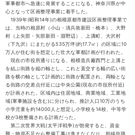
軍事都市へ急速に発展することになる。神奈川県が中
心となって区画整理事業に着手した。
1939年(昭和14年)の相模原都市建設区画整理事業で
は、当時の相原村（小山・清兵衛新田・橋本）、大野
村（上矢部・矢部新田・淵野辺）、上溝町、大沢村
（下九沢）にまたがる535万坪(約17.7㎡）の区域に10
万人が住む街を想定した壮大な軍都計画が行われた。
現在の市役所通りになる、相模造兵廠西門と上溝と
を結ぶ街路を縦の軸とし、これと直交する幅の広い街
路を横の軸として計画的に街路が配置され、両軸とな
る街路の交差点付近には中央公園(現在の市役所付近)
が計画された。区域内は住居地域、商業地域、工業地
域(軍事施設を含む)に分けられ、推計人口10万のうち
小学児童を約14000人と想定し小学校を14校、中等学
校が3校整備される計画だった。
第二次世界大戦(太平洋戦争)が勃発すると、資金
難・物資不足から整備工事は進まなくなり、幹線街路