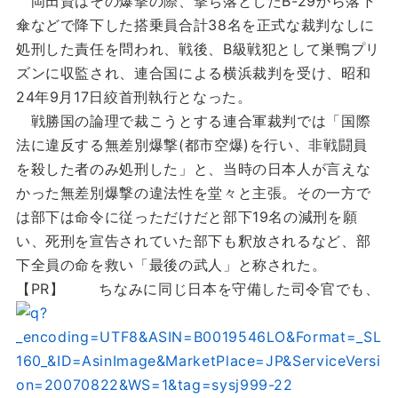
岡田資はその爆撃の際、撃ち落としたB-29から落下
傘などで降下した搭乗員合計38名を正式な裁判なしに
処刑した責任を問われ、戦後、B級戦犯として巣鴨プリ
ズンに収監され、連合国による横浜裁判を受け、昭和
24年9月17日絞首刑執行となった。
戦勝国の論理で裁こうとする連合軍裁判では「国際
法に違反する無差別爆撃(都市空爆)を行い、非戦闘員
を殺した者のみ処刑した」と、当時の日本人が言えな
かった無差別爆撃の違法性を堂々と主張。その一方で
は部下は命令に従っただけだと部下19名の減刑を願
い、死刑を宣告されていた部下も釈放されるなど、部
下全員の命を救い「最後の武人」と称された。
【PR】
ちなみに同じ日本を守備した司令官でも、