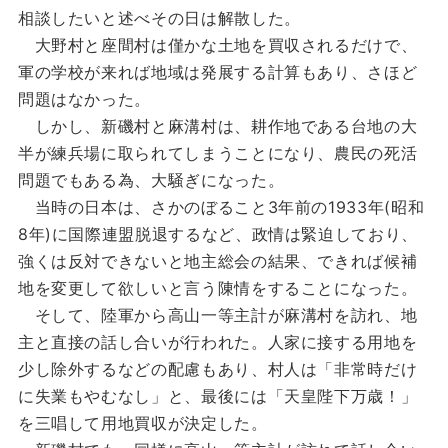
相談したいと述べその日は解散した。
大野村と座間村は僅かな土地を買収されるだけで、
軍の学校が来れば地域は発展する計算もあり、さほど
問題はなかった。
しかし、新磯村と麻溝村は、耕作地である台地の大
半が練兵場に取られてしまうことになり、農民の死活
問題でもある為、大騒ぎになった。
当時の日本は、さかのぼること3年前の1933年(昭和
8年)に国際連盟脱退するなど、政情は緊迫しており、
強くは反対できないと地主総会の結果、できれば候補
地を変更して欲しいと言う陳情をすることになった。
そして、陸軍から高山一等主計が麻溝村を訪れ、地
主と直接の話し合いが行われた。人家に接する用地を
少し除外するなどの配慮もあり、村人は「非常時だけ
に失業もやむなし」と、最後には「天皇陛下万歳！」
を三唱して用地買収が決定した。