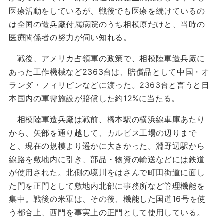
医療活動をしているが、戦後でも医療を続けているの
は全国の造兵廠付属病院のうち相模原だけと、当時の
医療関係者の努力が伺い知れる。
戦後、アメリカ占領軍の政策で、相模陸軍造兵廠に
あった工作機械など2363台は、賠償品として中国・オ
ランダ・フィリピンなどに渡った。2363台と言うと日
本国内の軍需施設が賠償した約12%に当たる。
相模陸軍造兵廠は戦前、橋本駅の横浜線車庫あたり
から、矢部を通り越して、カルピス工場の辺りまで
と、現在の規模より遥かに大きかった。淵野辺駅から
線路を敷地内に引き、部品・物資の輸送などには鉄道
が使用された。北側の境川をはさんで町田街道に面し
た門を正門として敷地内北部に事務所など管理機能を
集中。戦後の米軍は、その後、機能した国道16号を使
う都合上、西門を事実上の正門として使用している。