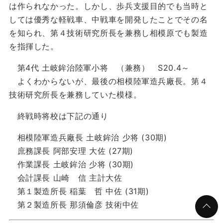
は作られなかった。しかし、歩兵支援目的でも当時と
しては優秀な軽戦車、中戦車を開発したことでその名
を知られ、第４技術研究所長を兼務し相模原でも製造
を指揮した。
第4代 土岐鉾治陸軍小将 （兼務） S20.4～
よくわからないが、最後の相模陸軍造兵廠長。第４
技術研究所長を兼務していた模様。
終戦時将校は下記の通り
相模陸軍造兵廠長 土岐鉾治 少将 (30期)
庶務課長 阿部安理 大佐 (27期)
作業課長 土岐鉾治 少将 (30期)
会計課長 山崎 信 主計大佐
第１製造所長 稲葉 哲 中佐 (31期)
第２製造所長 那須倫彦 技術中佐