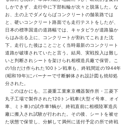
しかできず、走行中に下部転輪が次々と脱落した。な
お、土の上でダメならばコンクリートの舗装路では
と、硬いコンクリート路面でも走行テストをしたが、
日本の標準国道の道路幅では、キャタピラが道路脇か
らはみ出る上に、コンクリートが割れてこれまた沈
下。走行した後はことごとく当時最新のコンクリート
道路が破壊されていたと言う。結局、実戦投入は難し
いと判断されシートを架けられ相模造兵廠で保管。こ
の1台だけ作られた100トン戦車も、終戦間近の1944年
(昭和19年)にバーナーで寸断解体され設計図も焼却処
分された。
このほかにも、三菱重工業東京機器製作所・三菱下
丸子工場で製作された120トン戦車(大型イ号車、オイ
車、ミト車)の試作車1輌が、終戦直前に相模陸軍造兵
廠に搬入され試験が行われた。その後、シートを被せ
た状態で保管し、分解して満州に送付予定の所で終戦