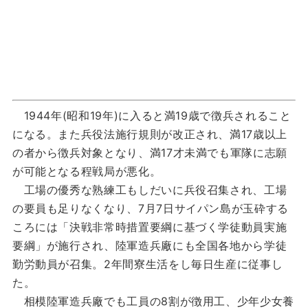
1944年(昭和19年)に入ると満19歳で徴兵されること
になる。また兵役法施行規則が改正され、満17歳以上
の者から徴兵対象となり、満17才未満でも軍隊に志願
が可能となる程戦局が悪化。
工場の優秀な熟練工もしだいに兵役召集され、工場
の要員も足りなくなり、7月7日サイパン島が玉砕する
ころには「決戦非常時措置要綱に基づく学徒動員実施
要綱」が施行され、陸軍造兵廠にも全国各地から学徒
勤労動員が召集。2年間寮生活をし毎日生産に従事し
た。
相模陸軍造兵廠でも工員の8割が徴用工、少年少女養