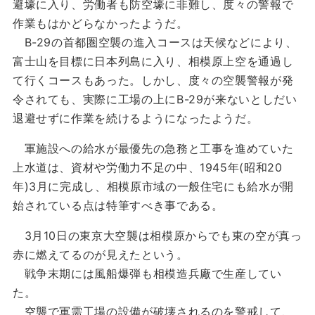
避壕に入り、労働者も防空壕に非難し、度々の警報で
作業もはかどらなかったようだ。
B-29の首都圏空襲の進入コースは天候などにより、
富士山を目標に日本列島に入り、相模原上空を通過し
て行くコースもあった。しかし、度々の空襲警報が発
令されても、実際に工場の上にB-29が来ないとしだい
退避せずに作業を続けるようになったようだ。
軍施設への給水が最優先の急務と工事を進めていた
上水道は、資材や労働力不足の中、1945年(昭和20
年)3月に完成し、相模原市域の一般住宅にも給水が開
始されている点は特筆すべき事である。
3月10日の東京大空襲は相模原からでも東の空が真っ
赤に燃えてるのが見えたという。
戦争末期には風船爆弾も相模造兵廠で生産してい
た。
空襲で軍需工場の設備が破壊されるのを警戒して、