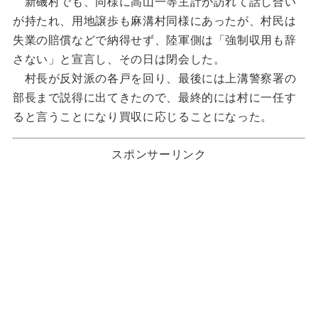
新磯村でも、同様に高山一等主計が訪れて話し合い
が持たれ、用地譲歩も麻溝村同様にあったが、村民は
失業の賠償などで納得せず、陸軍側は「強制収用も辞
さない」と宣言し、その日は閉会した。
村長が反対派の各戸を回り、最後には上溝警察署の
部長まで説得に出てきたので、最終的には村に一任す
ると言うことになり買収に応じることになった。
スポンサーリンク