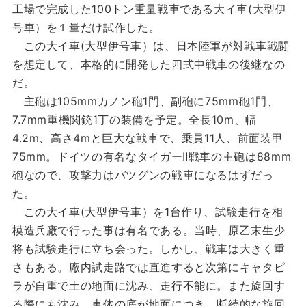
工場で完成した100トン重量戦車である大イ車(大型伊
号車）を１量だけ試作した。
この大イ車(大型伊号車）は、日本陸軍が対戦車戦闘
を想定して、本格的に開発した四式中戦車の後継なの
だ。
主砲は105mmカノン砲1門、副砲に75mm砲1門、
7.7mm重機関銃1丁の装備を予定。全長10m、幅
4.2m、高さ4mと巨大な戦車で、乗員11人、前面装甲
75mm。ドイツの有名なタイガーⅡ戦車の主砲は88mm
砲なので、攻撃力はバツグンの戦車になるはずだっ
た。
この大イ車(大型伊号車）を1台作り、試験走行を相
模造兵廠で行った事は有名である。当時、原乙末生少
将も試験走行に立ち会った。しかし、戦車は大きく重
さもある。廠内試走路では直進すると次第にキャタピ
ラが自重で土の地面に沈み、走行不能に。また旋回す
る際にも沈み、車体の底が地面につき、断続的な旋回