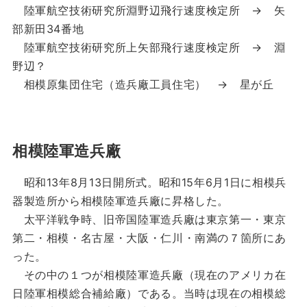
陸軍航空技術研究所淵野辺飛行速度検定所 → 矢
部新田34番地
陸軍航空技術研究所上矢部飛行速度検定所 → 淵
野辺？
相模原集団住宅（造兵廠工員住宅） → 星が丘
相模陸軍造兵廠
昭和13年8月13日開所式。昭和15年6月1日に相模兵
器製造所から相模陸軍造兵廠に昇格した。
太平洋戦争時、旧帝国陸軍造兵廠は東京第一・東京
第二・相模・名古屋・大阪・仁川・南満の７箇所にあ
った。
その中の１つが相模陸軍造兵廠（現在のアメリカ在
日陸軍相模総合補給廠）である。当時は現在の相模総