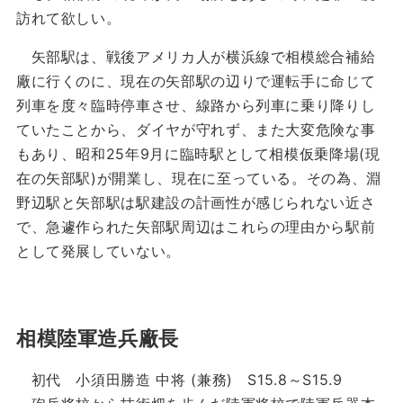
訪れて欲しい。
矢部駅は、戦後アメリカ人が横浜線で相模総合補給
廠に行くのに、現在の矢部駅の辺りで運転手に命じて
列車を度々臨時停車させ、線路から列車に乗り降りし
ていたことから、ダイヤが守れず、また大変危険な事
もあり、昭和25年9月に臨時駅として相模仮乗降場(現
在の矢部駅)が開業し、現在に至っている。その為、淵
野辺駅と矢部駅は駅建設の計画性が感じられない近さ
で、急遽作られた矢部駅周辺はこれらの理由から駅前
として発展していない。
相模陸軍造兵廠長
初代 小須田勝造 中将 (兼務) S15.8～S15.9