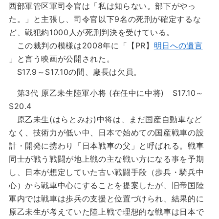
西部軍管区軍司令官は「私は知らない。部下がやっ
た。」と主張し、司令官以下9名の死刑が確定するな
ど、戦犯約1000人が死刑判決を受けている。
この裁判の模様は2008年に「【PR】
明日への遺言
」と言う映画が公開された。
S17.9～S17.10の間、廠長は欠員。
第3代 原乙未生陸軍小将 (在任中に中将) S17.10～
S20.4
原乙未生(はらとみお)中将は、まだ国産自動車など
なく、技術力が低い中、日本で始めての国産戦車の設
計・開発に携わり「日本戦車の父」と呼ばれる。戦車
同士が戦う戦闘が地上戦の主な戦い方になる事を予期
し、日本が想定していた古い戦闘手段（歩兵・騎兵中
心）から戦車中心にすることを提案したが、旧帝国陸
軍内では戦車は歩兵の支援と位置づけられ、結果的に
原乙未生が考えていた陸上戦で理想的な戦車は日本で