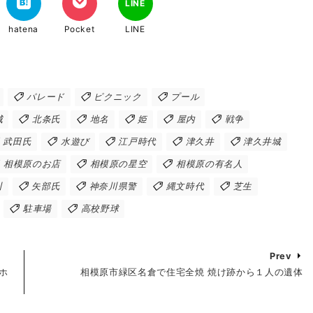
LINE
hatena
Pocket
LINE
パレード
ピクニック
プール
城
北条氏
地名
姫
屋内
戦争
武田氏
水遊び
江戸時代
津久井
津久井城
相模原のお店
相模原の星空
相模原の有名人
川
矢部氏
神奈川県警
縄文時代
芝生
駐車場
高校野球
Prev
ホ
相模原市緑区名倉で住宅全焼 焼け跡から１人の遺体