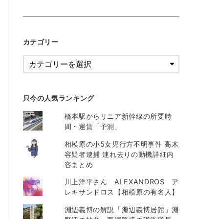
カテゴリー
只今の人気ランキング
橋本駅からリニア新幹線の所要時
間・運賃「予測」
相模原の小5女児行方不明事件 高木
容疑者逮捕 連れ去りの動機詳細内
容まとめ
川上洋平さん ALEXANDROS ア
レキサンドロス【相模原の有名人】
淵辺義博の解説「淵辺義博居館」淵