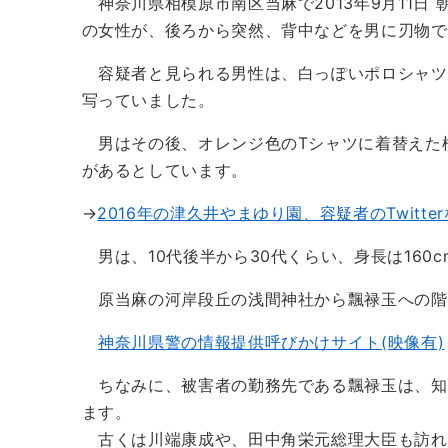
神奈川県相模原市南区当麻で2013年9月11日 
の女性が、後ろから突然、背中などを男に刃物で
容疑者と見られる男性は、白っぽいポロシャツ
写っていました。
男はその後、オレンジ色のTシャツに着替えた
があるとしています。
→
2016年の津久井やまゆり園、容疑者のTwitt
男は、10代後半から30代く­らい、身長は160c
原当麻の河岸段丘の浅間神社から飄禄玉への階
神奈川県警の情報提供呼びかけサイト(映像有)
ちなみに、被害者の勤務先である飄禄玉は、知
ます。
古くは川端康成や、田中角栄元総理大臣も訪れ