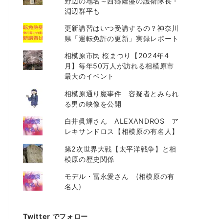
野辺の地名～西郷隆盛の護衛隊長・
淵辺群平も
更新講習はいつ受講するの？神奈川
県「運転免許の更新」実録レポート
相模原市民 桜まつり【2024年4
月】毎年50万人が訪れる相模原市
最大のイベント
相模原通り魔事件 容疑者とみられ
る男の映像を公開
白井眞輝さん ALEXANDROS ア
レキサンドロス【相模原の有名人】
第2次世界大戦【太平洋戦争】と相
模原の歴史関係
モデル・冨永愛さん (相模原の有
名人)
Twitter でフォロー