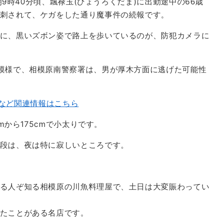
朝9時40分頃、飄禄玉(ひょうろくだま)に出勤途中の66歳
刺されて、ケガをした通り魔事件の続報です。
に、黒いズボン姿で路上を歩いているのが、防犯カメラに
模様で、相模原南警察署は、男が厚木方面に逃げた可能性
erなど関連情報はこちら
mから175cmで小太りです。
段は、夜は特に寂しいところです。
る人ぞ知る相模原の川魚料理屋で、土日は大変賑わってい
たことがある名店です。