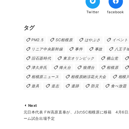
Twitter
facebook
タグ
PM2.5
SC相模原
はやぶさ
イベント
リニア中央新幹線
事件
事故
八王子
旧石器時代
東京オリンピック
横山党
津久井氏
烽火台
狼煙台
相模原
相模原ニュース
相模原納涼花火大会
相模
遊具
道志
遺跡
防災
食べ放題
Next
元日本代表 FW高原直泰が、J3のSC相模原に移籍 4月6日
ーム試合出場予定