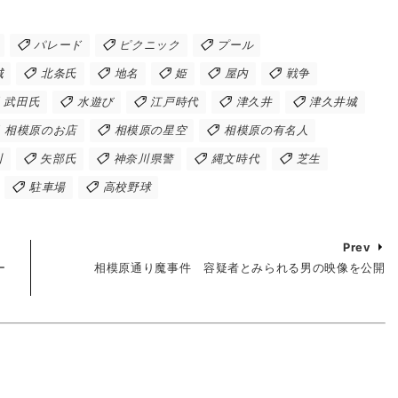
パレード
ピクニック
プール
城
北条氏
地名
姫
屋内
戦争
武田氏
水遊び
江戸時代
津久井
津久井城
相模原のお店
相模原の星空
相模原の有名人
川
矢部氏
神奈川県警
縄文時代
芝生
駐車場
高校野球
Prev
ー
相模原通り魔事件 容疑者とみられる男の映像を公開