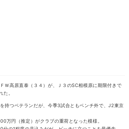
ＦＷ高原直泰（３４）が、Ｊ３のSC相模原に期限付きで
れた。
持つベテランだが、今季3試合ともベンチ外で、J2東京
00万円（推定）がクラブの重荷となった模様。
0分の1程度の見込みだが、ピッチに立つことを最優先