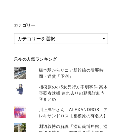
カテゴリー
只今の人気ランキング
橋本駅からリニア新幹線の所要時
間・運賃「予測」
相模原の小5女児行方不明事件 高木
容疑者逮捕 連れ去りの動機詳細内
容まとめ
川上洋平さん ALEXANDROS ア
レキサンドロス【相模原の有名人】
淵辺義博の解説「淵辺義博居館」淵