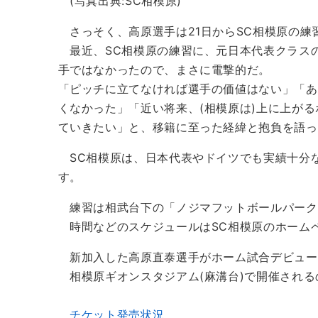
(写真出典:SC相模原)
さっそく、高原選手は21日からSC相模原の練
最近、SC相模原の練習に、元日本代表クラス
手ではなかったので、まさに電撃的だ。
「ピッチに立てなければ選手の価値はない」「あ
くなかった」「近い将来、(相模原は)上に上が
ていきたい」と、移籍に至った経緯と抱負を語っ
SC相模原は、日本代表やドイツでも実績十分
す。
練習は相武台下の「ノジマフットボールパーク
時間などのスケジュールはSC相模原のホーム
新加入した高原直泰選手がホーム試合デビュー予
相模原ギオンスタジアム(麻溝台)で開催される
チケット発売状況