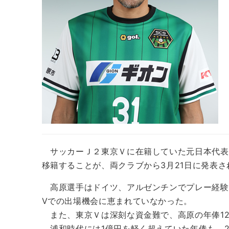
サッカーＪ２東京Ｖに在籍していた元日本代表
移籍することが、両クラブから3月21日に発表さ
高原選手はドイツ、アルゼンチンでプレー経験を
Vでの出場機会に恵まれていなかった。
また、東京Ｖは深刻な資金難で、高原の年俸12
浦和時代には1億円を軽く超えていた年俸も、2