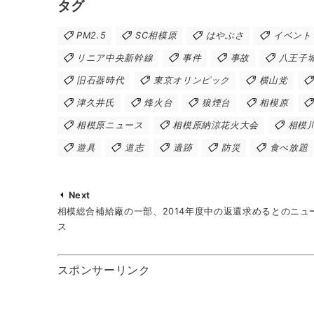
タグ
PM2.5
SC相模原
はやぶさ
イベント
リニア中央新幹線
事件
事故
八王子
旧石器時代
東京オリンピック
横山党
津久井氏
烽火台
狼煙台
相模原
相模原ニュース
相模原納涼花火大会
相模
遊具
道志
遺跡
防災
食べ放題
Next
相模総合補給廠の一部、2014年度中の返還求めるとのニュ
ス
スポンサーリンク