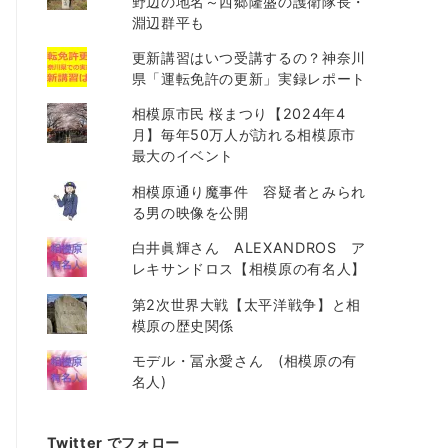
野辺の地名～西郷隆盛の護衛隊長・
淵辺群平も
更新講習はいつ受講するの？神奈川
県「運転免許の更新」実録レポート
相模原市民 桜まつり【2024年4
月】毎年50万人が訪れる相模原市
最大のイベント
相模原通り魔事件 容疑者とみられ
る男の映像を公開
白井眞輝さん ALEXANDROS ア
レキサンドロス【相模原の有名人】
第2次世界大戦【太平洋戦争】と相
模原の歴史関係
モデル・冨永愛さん (相模原の有
名人)
Twitter でフォロー