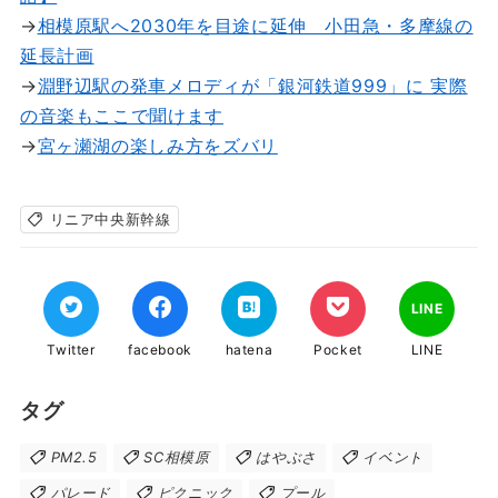
→
相模原駅へ2030年を目途に延伸 小田急・多摩線の
延長計画
→
淵野辺駅の発車メロディが「銀河鉄道999」に 実際
の音楽もここで聞けます
→
宮ヶ瀬湖の楽しみ方をズバリ
リニア中央新幹線
LINE
Twitter
facebook
hatena
Pocket
LINE
タグ
PM2.5
SC相模原
はやぶさ
イベント
パレード
ピクニック
プール