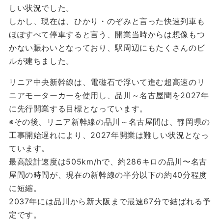
しい状況でした。
しかし、現在は、ひかり・のぞみと言った快速列車も
ほぽすべて停車すると言う、開業当時からは想像もつ
かない賑わいとなっており、駅周辺にもたくさんのビ
ルが建ちました。
リニア中央新幹線は、電磁石で浮いて進む超高速のリ
ニアモーターカーを使用し、品川～名古屋間を2027年
に先行開業する目標となっています。
※その後、リニア新幹線の品川～名古屋間は、静岡県の
工事開始遅れにより、2027年開業は難しい状況となっ
ています。
最高設計速度は505km/hで、約286キロの品川〜名古
屋間の時間が、現在の新幹線の半分以下の約40分程度
に短縮。
2037年には品川から新大阪まで最速67分で結ばれる予
定です。