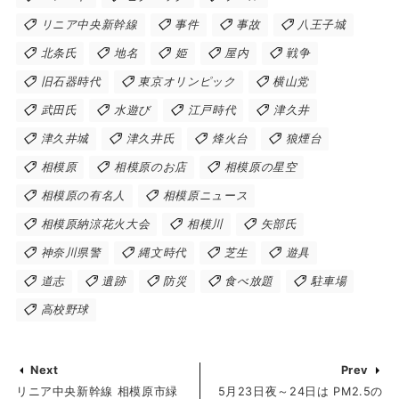
リニア中央新幹線
事件
事故
八王子城
北条氏
地名
姫
屋内
戦争
旧石器時代
東京オリンピック
横山党
武田氏
水遊び
江戸時代
津久井
津久井城
津久井氏
烽火台
狼煙台
相模原
相模原のお店
相模原の星空
相模原の有名人
相模原ニュース
相模原納涼花火大会
相模川
矢部氏
神奈川県警
縄文時代
芝生
遊具
道志
遺跡
防災
食べ放題
駐車場
高校野球
Next
Prev
リニア中央新幹線 相模原市緑
5月23日夜～24日は PM2.5の