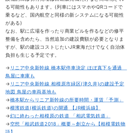
る可能性もあります。(列車にはスマホやQRコードで
乗るなど、国内航空と同様の新システムになる可能性
がある)
なお、駅に広場を作ったり商業ビルを作るなどの修平
整備を含めたら、当然追加の建設費額が必要となりま
すが、駅の建設コストじたいJR東海だけでなく自治体
負担も生じる予定です。
→
リニア中央新幹線 橋本駅停車決定 ほぼ真下を通過
鳥屋に車庫も
→
リニア中央新幹線 相模原市緑区(津久井)の建設予定
地図 鳥屋の車両基地も
→
橋本駅からリニア新幹線の所要時間・運賃「予測」
→
横濱鉄道(横浜鉄道)の開通 【JR横浜線】
→
幻に終わった相模原の鉄道 「相武電気鉄道」
→
空想「相武鉄道2018」概要～創立から【相模電鉄物
語】