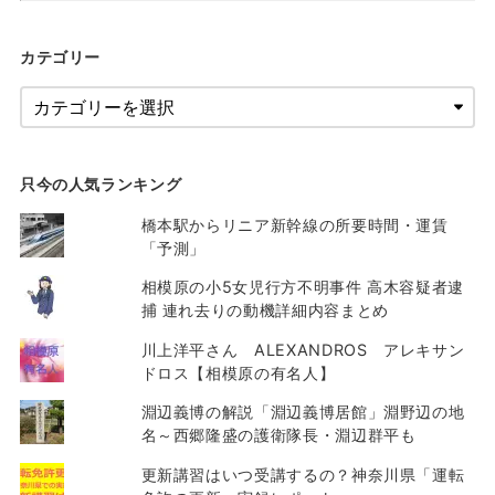
カテゴリー
只今の人気ランキング
橋本駅からリニア新幹線の所要時間・運賃
「予測」
相模原の小5女児行方不明事件 高木容疑者逮
捕 連れ去りの動機詳細内容まとめ
川上洋平さん ALEXANDROS アレキサン
ドロス【相模原の有名人】
淵辺義博の解説「淵辺義博居館」淵野辺の地
名～西郷隆盛の護衛隊長・淵辺群平も
更新講習はいつ受講するの？神奈川県「運転