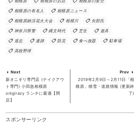
相模原
相模原のお店
相模原の星空
相模原の有名人
相模原ニュース
相模原納涼花火大会
相模川
矢部氏
神奈川県警
縄文時代
芝生
遊具
道志
遺跡
防災
食べ放題
駐車場
高校野球
Next
Prev
新オニギリ専門店 (テイクアウ
2019年2月9日～2月11日「相
ト専門) 小田急相模原
模原」積雪・道路情報 (更新終
onigirazy ランチに最適【閉
了)
店】
スポンサーリンク