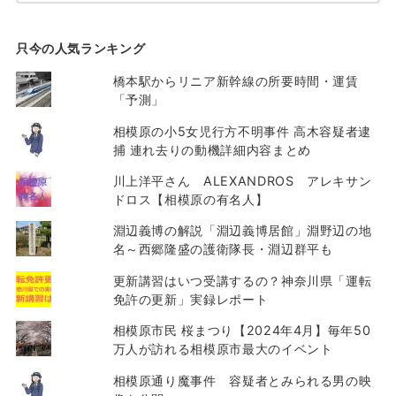
只今の人気ランキング
橋本駅からリニア新幹線の所要時間・運賃
「予測」
相模原の小5女児行方不明事件 高木容疑者逮
捕 連れ去りの動機詳細内容まとめ
川上洋平さん ALEXANDROS アレキサン
ドロス【相模原の有名人】
淵辺義博の解説「淵辺義博居館」淵野辺の地
名～西郷隆盛の護衛隊長・淵辺群平も
更新講習はいつ受講するの？神奈川県「運転
免許の更新」実録レポート
相模原市民 桜まつり【2024年4月】毎年50
万人が訪れる相模原市最大のイベント
相模原通り魔事件 容疑者とみられる男の映