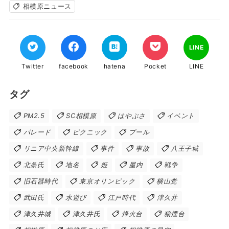
相模原ニュース
LINE
Twitter
facebook
hatena
Pocket
LINE
タグ
PM2.5
SC相模原
はやぶさ
イベント
パレード
ピクニック
プール
リニア中央新幹線
事件
事故
八王子城
北条氏
地名
姫
屋内
戦争
旧石器時代
東京オリンピック
横山党
武田氏
水遊び
江戸時代
津久井
津久井城
津久井氏
烽火台
狼煙台