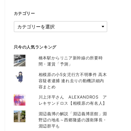
カテゴリー
只今の人気ランキング
橋本駅からリニア新幹線の所要時
間・運賃「予測」
相模原の小5女児行方不明事件 高木
容疑者逮捕 連れ去りの動機詳細内
容まとめ
川上洋平さん ALEXANDROS ア
レキサンドロス【相模原の有名人】
淵辺義博の解説「淵辺義博居館」淵
野辺の地名～西郷隆盛の護衛隊長・
淵辺群平も