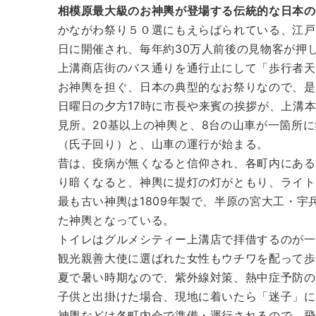
相模原最大級のお神輿が登場する伝統的な日本の
かながわ祭り５０選にもえらばられている、江戸
日に開催され、毎年約30万人前後の見物客が押
上溝商店街のバス通りを通行止にして「歩行者天
お神輿を担ぐ、日本の典型的なお祭りなので、是
日曜日の夕方17時に市長や来賓の挨拶が、上溝
見所。20基以上の神輿と、8台の山車が一箇所に
（氏子回り）と、山車の運行が始まる。
昔は、疫病が無くなると信仰され、各町内にある
り暗くなると、神輿に提灯の灯がともり、ライト
最も古い神輿は1809年製で、半原の宮大工・
た神輿となっている。
トイレはグルメシティー上溝店で拝借するのが一
観光親善大使に選ばれた女性もウチワを配って歩
夏で暑い時期なので、紫外線対策、熱中症予防の
子供と出掛けた場合、現地に着いたら「迷子」に
神輿などは各町内会で準備・運行されるので、飛