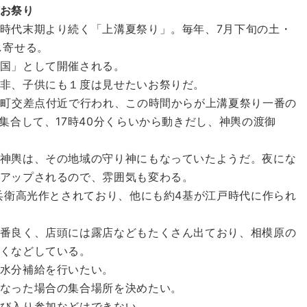
お祭り
時代末期より続く「上溝夏祭り」。毎年、7月下旬の土・
し寄せる。
国」として開催される。
非、子供にも１度は見せたいお祭りだ。
本町交差点付近で行われ、この時間からが上溝夏祭り一番の
集合して、17時40分くらいから動きだし、神輿の渡御
神輿は、その地域の守り神にもなっていたようだ。夜にな
アップされるので、雰囲気も変わる。
宇兵衛高光作とされており、他にも約4基が江戸時代に作られ
番良く、店頭には露店などもたくさん出ており、相模原の
くなどしている。
水分補給を行いたい。
なった場合の集合場所を決めたい。
び入り参加などはできない。