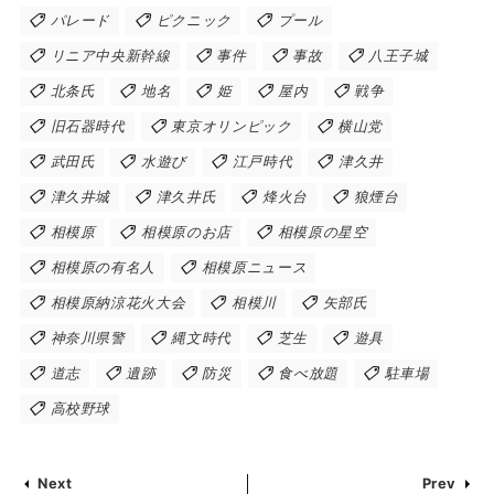
パレード
ピクニック
プール
リニア中央新幹線
事件
事故
八王子城
北条氏
地名
姫
屋内
戦争
旧石器時代
東京オリンピック
横山党
武田氏
水遊び
江戸時代
津久井
津久井城
津久井氏
烽火台
狼煙台
相模原
相模原のお店
相模原の星空
相模原の有名人
相模原ニュース
相模原納涼花火大会
相模川
矢部氏
神奈川県警
縄文時代
芝生
遊具
道志
遺跡
防災
食べ放題
駐車場
高校野球
Next
Prev