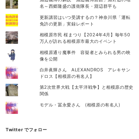
名～西郷隆盛の護衛隊長・淵辺群平も
更新講習はいつ受講するの？神奈川県「運転
免許の更新」実録レポート
相模原市民 桜まつり【2024年4月】毎年50
万人が訪れる相模原市最大のイベント
相模原通り魔事件 容疑者とみられる男の映
像を公開
白井眞輝さん ALEXANDROS アレキサン
ドロス【相模原の有名人】
第2次世界大戦【太平洋戦争】と相模原の歴史
関係
モデル・冨永愛さん (相模原の有名人)
Twitter でフォロー