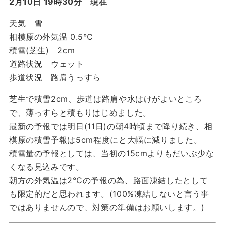
2月10日 19時30分 現在
天気 雪
相模原の外気温 0.5℃
積雪(芝生) 2cm
道路状況 ウェット
歩道状況 路肩うっすら
芝生で積雪2cm、歩道は路肩や水はけがよいところ
で、薄っすらと積もりはじめました。
最新の予報では明日(11日)の朝4時頃まで降り続き、相
模原の積雪予報は5cm程度にと大幅に減りました。
積雪量の予報としては、当初の15cmよりもだいぶ少な
くなる見込みです。
朝方の外気温は2℃の予報の為、路面凍結したとして
も限定的だと思われます。(100%凍結しないと言う事
ではありませんので、対策の準備はお願いします。)