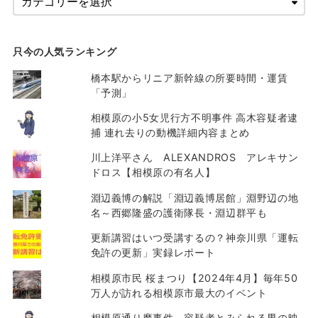
只今の人気ランキング
橋本駅からリニア新幹線の所要時間・運賃
「予測」
相模原の小5女児行方不明事件 高木容疑者逮
捕 連れ去りの動機詳細内容まとめ
川上洋平さん ALEXANDROS アレキサン
ドロス【相模原の有名人】
淵辺義博の解説「淵辺義博居館」淵野辺の地
名～西郷隆盛の護衛隊長・淵辺群平も
更新講習はいつ受講するの？神奈川県「運転
免許の更新」実録レポート
相模原市民 桜まつり【2024年4月】毎年50
万人が訪れる相模原市最大のイベント
相模原通り魔事件 容疑者とみられる男の映