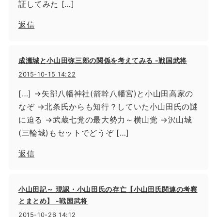
証してみた […]
返信
成瀬城と小山田弥三郎の関係を考えてみる -戦国武将
2015-10-15 14:22
[…] →矢部八幡神社(箭幹八幡宮)と小山田高家の
なぞ →北条氏からも知行？していた小山田氏の謎
に迫る →武蔵七党の最大勢力～横山党 →沢山城
(三輪城)もセットでどうぞ […]
返信
小山田記～ 現認・小山田氏の存亡【小山田氏関連の考察
とまとめ】 -戦国武将
2015-10-26 14:12