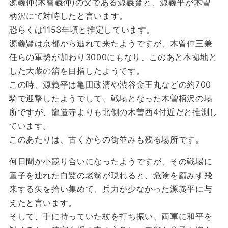
源義仲(木曾義仲)の父である源義賢と、源義平が木曽
柄沢にて対峙したと言います。
恐らくは1153年頃と推定しています。
源義賢は京都から逃れて来たようですが、木曽仲三兼
任らの軍勢が加わり3000にもなり、このあと本拠地と
した大蔵の舘を目指したようです。
この時、源義平は亀田政清や渋谷金王丸などの約700
騎で迎撃したようでして、戦場となった木曽柄沢の場
所ですが、龍造寺よりも北側の木曽西4付近だと推測し
ています。
このあたりは、古くからの街並みも残る場所です。
何日間か小競り合いになったようですが、その戦場に
童子を連れた白髪の老翁が現れると、危険を顧みず飛
来する矢を拾い集めて、兵力が少なかった源義平に与
えたと言います。
そして、手に持っていた杖を打ち振い、両軍に和平を