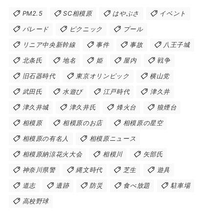
PM2.5
SC相模原
はやぶさ
イベント
パレード
ピクニック
プール
リニア中央新幹線
事件
事故
八王子城
北条氏
地名
姫
屋内
戦争
旧石器時代
東京オリンピック
横山党
武田氏
水遊び
江戸時代
津久井
津久井城
津久井氏
烽火台
狼煙台
相模原
相模原のお店
相模原の星空
相模原の有名人
相模原ニュース
相模原納涼花火大会
相模川
矢部氏
神奈川県警
縄文時代
芝生
遊具
道志
遺跡
防災
食べ放題
駐車場
高校野球