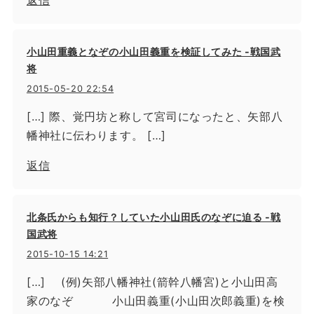
返信
小山田重義となぞの小山田義重を検証してみた -戦国武
将
2015-05-20 22:54
[…] 際、覚円坊と称して宮司になったと、矢部八
幡神社に伝わります。 […]
返信
北条氏からも知行？していた小山田氏のなぞに迫る -戦
国武将
2015-10-15 14:21
[…] (例)矢部八幡神社(箭幹八幡宮)と小山田高
家のなぞ 小山田義重(小山田次郎義重)を検