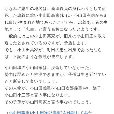
ちなみに忠生の地名は、新田義貞の身代わりとして討
死した忠義に篤い小山田高家(初代・小山田有信から6
代目)が生まれた地であったことから、忠義ある者の生
地として「忠生」と言う名称になったとようです。
一般的にはこの小山田高家が、旧来の小山田庄を取り
返したとされているのですが、矛盾します。
でも、小山田高家が、町田の忠生出身であったなら
ば、下記のような仮説が成立します。
小山田城の小山田家は、没落していなかった。
勢力は弱めたと推測できますが、子孫は生き延びてい
たと断定して良いでしょう。
その人物が、小山田義重(小山田次郎義重)や、嫡子・
小山田小三郎と言う事になります。
その子孫が小山田高家と言う事なのでしょう。
→
小山田義重(小山田次郎義重)を検証してみた