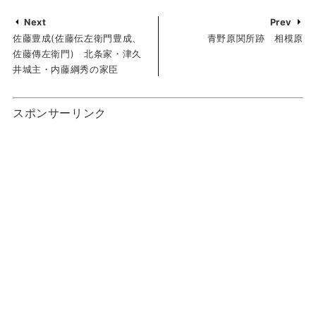
Next
Prev
佐藤豊成(佐藤伝左衛門豊成、
青野原関所跡 相模原
佐藤傳左衛門) 北条家・津久
井城主・内藤綱秀の家臣
スポンサーリンク