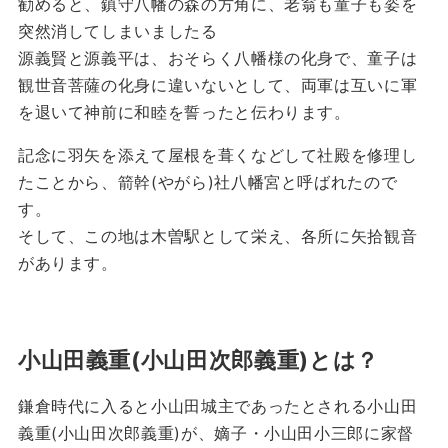
勧めると、鎮守八幡の森の方角に、老翁も童子も姿を
突然消してしまいましたる
源義賢と源義平は、おそらく八幡様の化身で、童子は
観世音菩薩の化身に違いないとして、両軍は互いに軍
を退いて神前に和睦を誓ったと伝わります。
記念に羽矢を添えて屋根を葺くなどして社殿を修理し
たことから、箭幹(やがら)社八幡宮と呼ばれたので
す。
そして、この地は木曽駅として栄え、各所に矢拾観音
があります。
小山田義重(小山田次郎義重)とは？
鎌倉時代に入ると小山田城主であったとされる小山田
義重(小山田次郎義重)が、嫡子・小山田小三郎に家督