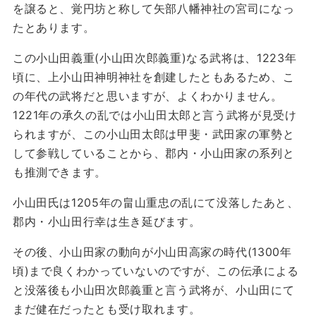
を譲ると、覚円坊と称して矢部八幡神社の宮司になっ
たとあります。
この小山田義重(小山田次郎義重)なる武将は、1223年
頃に、上小山田神明神社を創建したともあるため、こ
の年代の武将だと思いますが、よくわかりません。
1221年の承久の乱では小山田太郎と言う武将が見受け
られますが、この小山田太郎は甲斐・武田家の軍勢と
して参戦していることから、郡内・小山田家の系列と
も推測できます。
小山田氏は1205年の畠山重忠の乱にて没落したあと、
郡内・小山田行幸は生き延びます。
その後、小山田家の動向が小山田高家の時代(1300年
頃)まで良くわかっていないのですが、この伝承による
と没落後も小山田次郎義重と言う武将が、小山田にて
まだ健在だったとも受け取れます。