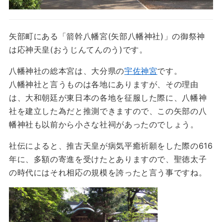
矢部町にある「箭幹八幡宮(矢部八幡神社)」の御祭神
は応神天皇(おうじんてんのう)です。
八幡神社の総本宮は、大分県の
宇佐神宮
です。
八幡神社と言うものは各地にありますが、その理由
は、大和朝廷が東日本の各地を征服した際に、八幡神
社を建立した為だと推測できますので、この矢部の八
幡神社も以前から小さな社祠があったのでしょう。
社伝によると、推古天皇が病気平癒祈願をした際の616
年に、多額の寄進を受けたとありますので、聖徳太子
の時代にはそれ相応の規模を誇ったと言う事ですね。