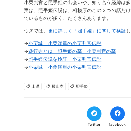
小栗判官と照手姫の出会いや、知り合う経緯は多
実は、照手姫伝説は、相模原のこの２つの話だけ
ているものが多く、たくさんあります。
つぎでは、
更に詳しく「照手姫」に関して検証
し
→
小栗城 小栗満重の小栗判官伝説
→
遊行寺とは 照手姫の墓 小栗判官の墓
→
照手姫伝説を検証 小栗判官伝説
→
小栗城 小栗満重の小栗判官伝説
上溝
横山党
照手姫
Twitter
facebook