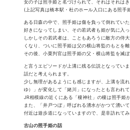
女の子は照手姫と名づけられて、それはそれはき
(上記写真は橋本駅・杜のホール入口にある照手姫
ある日森の中で、照手姫は傷を負って倒れていた
好きになってしまい、その若武者も姫が気に入っ
しかしその若武者は、こともあろうに敵方の侍大
くなり、ついに照手姫は父の横山将監のもとを離
その後、小栗判官は照手姫の父・横山将監を滅ぼ
と言うエピソードが上溝に残る伝説となっていま
話だと考えられます。
少し無理があるようにも感じますが、上溝を流れ
ゆ）」が変化して「姥川」になったとも言われて
JR相模線の近くにある「榎神社」の榎は照手姫
また、「井戸つぼ」呼ばれる湧水がかつて湧いて
付近は遊歩道になっていますので、是非訪れてみ
古山の照手姫の話