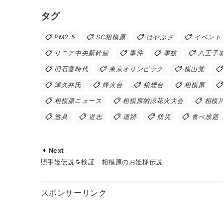
タグ
PM2.5
SC相模原
はやぶさ
イベント
リニア中央新幹線
事件
事故
八王子
旧石器時代
東京オリンピック
横山党
津久井氏
烽火台
狼煙台
相模原
相模原ニュース
相模原納涼花火大会
相模
遊具
道志
遺跡
防災
食べ放題
Next
照手姫伝説を検証 相模原のお姫様伝説
スポンサーリンク