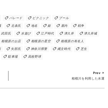
パレード
ピクニック
プール
城
北条氏
地名
姫
屋内
戦争
武田氏
水遊び
江戸時代
津久井
津久井城
相模原のお店
相模原の星空
相模原の有名人
川
矢部氏
神奈川県警
縄文時代
芝生
駐車場
高校野球
Prev
相模川を利用した水運