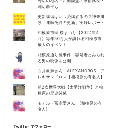
野辺の地名～西郷隆盛の護衛隊長・
淵辺群平も
更新講習はいつ受講するの？神奈川
県「運転免許の更新」実録レポート
相模原市民 桜まつり【2024年4
月】毎年50万人が訪れる相模原市
最大のイベント
相模原通り魔事件 容疑者とみられ
る男の映像を公開
白井眞輝さん ALEXANDROS ア
レキサンドロス【相模原の有名人】
第2次世界大戦【太平洋戦争】と相
模原の歴史関係
モデル・冨永愛さん (相模原の有
名人)
Twitter でフォロー