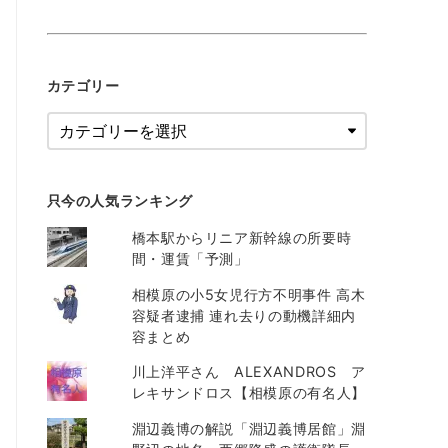
カテゴリー
只今の人気ランキング
橋本駅からリニア新幹線の所要時
間・運賃「予測」
相模原の小5女児行方不明事件 高木
容疑者逮捕 連れ去りの動機詳細内
容まとめ
川上洋平さん ALEXANDROS ア
レキサンドロス【相模原の有名人】
淵辺義博の解説「淵辺義博居館」淵