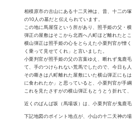
相模原市の古山にある十二天神は、昔、十二の塚
の10人の墓だと伝えられています。
この地に馬屋窪という所があり、照手姫の父・横
弾正の屋敷はそこから北西へ八町ほど離れたとこ
横山弾正は照手姫の心をとらえた小栗判官が憎く
く乗って見せてくれ」と言いました。
小栗判官が照手姫の父の言葉ゆえ、断れず鬼鹿毛
て、手のつけられない荒馬でしたので、今日も人
その嘶きは八町離れた屋敷にいた横山弾正にもは
に食われたか」と思っていると、小栗判官が手綱
これを見たさすがの横山弾正もとうとう折れて、
近くのばんば坂（馬場坂）は、小栗判官が鬼鹿毛
下記地図のポイント地点が、小山の十二天神の場