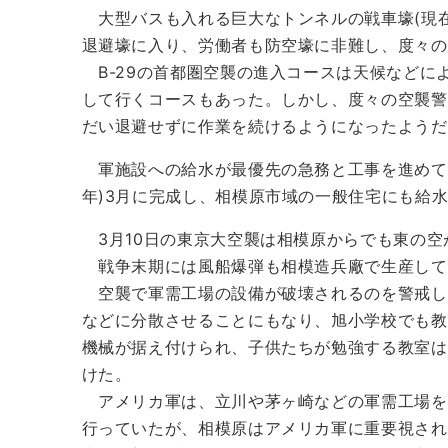
大型バスも入れる巨大なトンネルの戦車壕(現在
退避壕に入り、労働者も防空壕に非難し、度々の
B-29の首都圏空襲の進入コースは天候などに
して行くコースもあった。しかし、度々の空襲警
だい退避せずに作業を続けるようになったようだ
軍施設への給水が最優先の急務と工事を進めてい
年)3月に完成し、相模原市域の一般住宅にも給
3月10日の東京大空襲は相模原からでも東の空
戦争末期には風船爆弾も相模造兵廠で生産して
空襲で軍需工場の設備が破壊されるのを警戒し
などに分散させることにもなり、旭小学校でも教
機械が据え付けられ、子供たちが勉強する教室は
けた。
アメリカ軍は、立川や茅ヶ崎などの軍需工場を
行っていたが、相模原はアメリカ軍に重要視さ