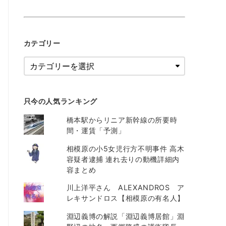
カテゴリー
只今の人気ランキング
橋本駅からリニア新幹線の所要時
間・運賃「予測」
相模原の小5女児行方不明事件 高木
容疑者逮捕 連れ去りの動機詳細内
容まとめ
川上洋平さん ALEXANDROS ア
レキサンドロス【相模原の有名人】
淵辺義博の解説「淵辺義博居館」淵