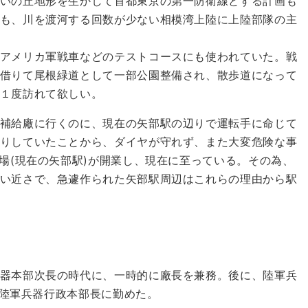
いの丘地形を生かして首都東京の第一防衛線とする計画も
も、川を渡河する回数が少ない相模湾上陸に上陸部隊の主
アメリカ軍戦車などのテストコースにも使われていた。戦
借りて尾根緑道として一部公園整備され、散歩道になって
１度訪れて欲しい。
補給廠に行くのに、現在の矢部駅の辺りで運転手に命じて
りしていたことから、ダイヤが守れず、また大変危険な事
場(現在の矢部駅)が開業し、現在に至っている。その為、
い近さで、急遽作られた矢部駅周辺はこれらの理由から駅
器本部次長の時代に、一時的に廠長を兼務。後に、陸軍兵
には陸軍兵器行政本部長に勤めた。