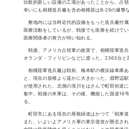
比較的新しい設備の工場があったことから、占
幸いにも相模造兵廠を含め相模原はB-29の爆撃
敷地内には当時近代的設備をもった造兵廠付属
医療活動をしているが、戦後でも医療を続けてい
医療関係者の努力が伺い知れる。
戦後、アメリカ占領軍の政策で、相模陸軍造兵廠
オランダ・フィリピンなどに渡った。2363台と
相模陸軍造兵廠は戦前、橋本駅の横浜線車庫あ
と、現在の規模より遥かに大きかった。淵野辺駅
が使用された。北側の境川をはさんで町田街道に
集中。戦後の米軍は、その後、機能した国道16
る。
町田市にある現在の尾根緑道はかつて「戦車道
また、いよいよアメリカ軍の東京侵攻が懸念され