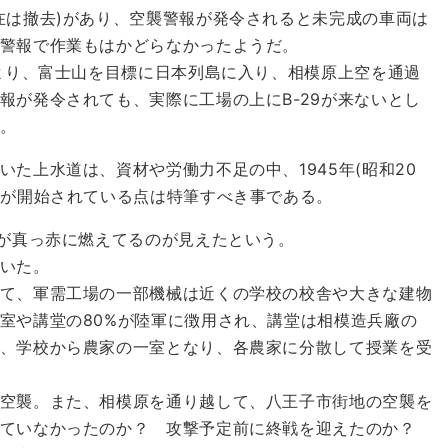
は撤去)があり、空襲警報が発令されると未完成の車両は
警報で作業もはかどらなかったようだ。
より、富士山を目標に日本列島に入り、相模原上空を通過
報が発令されても、実際に工場の上にB-29が来ないとし
。
た上水道は、資材や労働力不足の中、1945年(昭和20
水が開始されている点は特筆すべき事である。
が真っ赤に燃えてるのが見えたという。
いた。
て、軍需工場の一部機械は近くの学校の校舎や大きな建物
室や講堂の80%が陸軍に徴用され、講堂は相模造兵廠の
、学校から農家の一室となり、各農家に分散して授業を受
空襲。また、相模原を通り越して、八王子市街地の空襲を
れていなかったのか？ 攻撃予定前に終戦を迎えたのか？