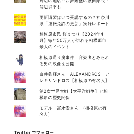
野辺の地名～西郷隆盛の護衛隊長・
淵辺群平も
更新講習はいつ受講するの？神奈川
県「運転免許の更新」実録レポート
相模原市民 桜まつり【2024年4
月】毎年50万人が訪れる相模原市
最大のイベント
相模原通り魔事件 容疑者とみられ
る男の映像を公開
白井眞輝さん ALEXANDROS ア
レキサンドロス【相模原の有名人】
第2次世界大戦【太平洋戦争】と相
模原の歴史関係
モデル・冨永愛さん (相模原の有
名人)
Twitter でフォロー