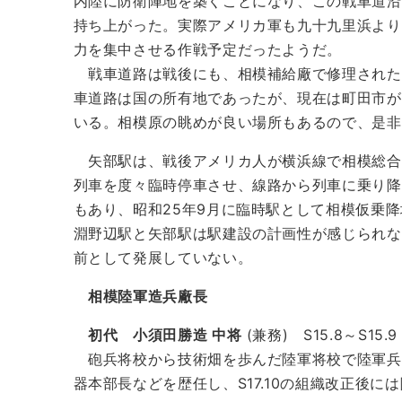
内陸に防衛陣地を築くことになり、この戦車道沿
持ち上がった。実際アメリカ軍も九十九里浜より
力を集中させる作戦予定だったようだ。
戦車道路は戦後にも、相模補給廠で修理された
車道路は国の所有地であったが、現在は町田市が
いる。相模原の眺めが良い場所もあるので、是非
矢部駅は、戦後アメリカ人が横浜線で相模総合
列車を度々臨時停車させ、線路から列車に乗り降
もあり、昭和25年9月に臨時駅として相模仮乗降
淵野辺駅と矢部駅は駅建設の計画性が感じられな
前として発展していない。
相模陸軍造兵廠長
初代 小須田勝造 中将
(兼務) S15.8～S15.9
砲兵将校から技術畑を歩んだ陸軍将校で陸軍兵
器本部長などを歴任し、S17.10の組織改正後