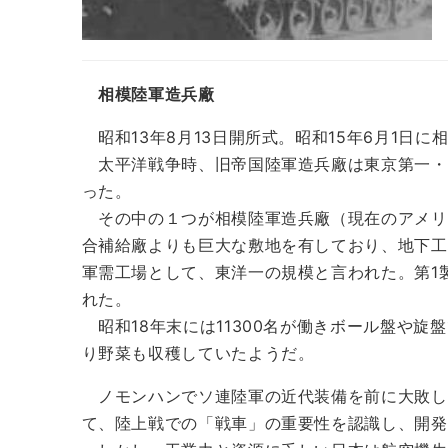
相模陸軍造兵廠
昭和13年8月13日開所式。昭和15年6月1日
太平洋戦争時、旧帝国陸軍造兵廠は東京第一・
った。
その中の１つが相模陸軍造兵廠（現在のアメリ
合補給廠よりも巨大な敷地を有しており、地下工
軍需工場として、東洋一の規模と言われた。第1
れた。
昭和18年末には11300名が働きボール盤や
り野菜も収穫していたようだ。
ノモンハンでソ連陸軍の近代装備を前に大敗し
て、陸上戦での「戦車」の重要性を認識し、開発