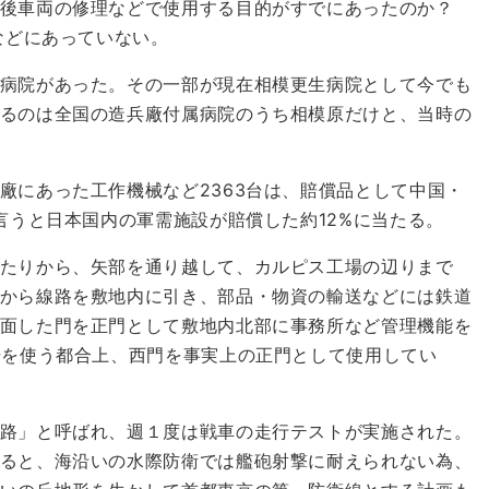
領後車両の修理などで使用する目的がすでにあったのか？
などにあっていない。
病院があった。その一部が現在相模更生病院として今でも
るのは全国の造兵廠付属病院のうち相模原だけと、当時の
にあった工作機械など2363台は、賠償品として中国・
言うと日本国内の軍需施設が賠償した約12%に当たる。
たりから、矢部を通り越して、カルピス工場の辺りまで
から線路を敷地内に引き、部品・物資の輸送などには鉄道
面した門を正門として敷地内北部に事務所など管理機能を
号を使う都合上、西門を事実上の正門として使用してい
路」と呼ばれ、週１度は戦車の走行テストが実施された。
ると、海沿いの水際防衛では艦砲射撃に耐えられない為、