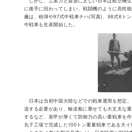
しかし、工業力と資源に乏しい日本は航空機生
に後手に回わってしまい、戦闘機のように高性能
廠は、砲弾や97式中戦車チハ(写真)、98式6ト
中戦車も生産開始した。
日本は当初中国大陸などでの戦車運用を想定。
送する必要があり、輸送船に乗せても大丈夫な重
するなど、装甲が厚くて防御力の高い重戦車を作る
丸子工場で完成した100トン重量戦車である大イ