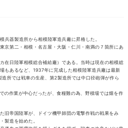
に相模兵器製造所から相模陸軍造兵廠に昇格した。
東京第二・相模・名古屋・大阪・仁川・南満の７箇所にあ
カ在日陸軍相模総合補給廠）である。当時は現在の相模総
場もあるなど、1937年に完成した相模陸軍造兵廠は最新
製造所では戦車の生産、第2製造所では中口径砲弾が作ら
旋盤での作業が中心だったが、食糧難の為、野積場では畑を作
た旧帝国陸軍が、ドイツ機甲師団の電撃作戦の戦果をみ
・製造を始めた。