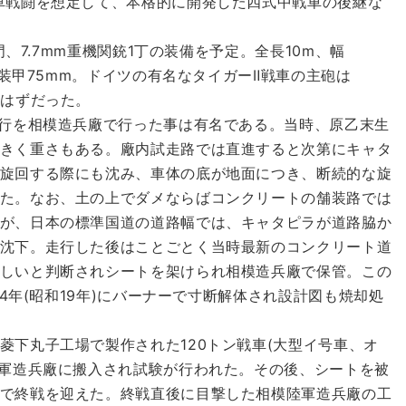
車戦闘を想定して、本格的に開発した四式中戦車の後継な
、7.7mm重機関銃1丁の装備を予定。全長10m、幅
面装甲75mm。ドイツの有名なタイガーⅡ戦車の主砲は
るはずだった。
行を相模造兵廠で行った事は有名である。当時、原乙末生
きく重さもある。廠内試走路では直進すると次第にキャタ
旋回する際にも沈み、車体の底が地面につき、断続的な旋
た。なお、土の上でダメならばコンクリートの舗装路では
が、日本の標準国道の道路幅では、キャタピラが道路脇か
沈下。走行した後はことごとく当時最新のコンクリート道
しいと判断されシートを架けられ相模造兵廠で保管。この
44年(昭和19年)にバーナーで寸断解体され設計図も焼却処
下丸子工場で製作された120トン戦車(大型イ号車、オ
陸軍造兵廠に搬入され試験が行われた。その後、シートを被
で終戦を迎えた。終戦直後に目撃した相模陸軍造兵廠の工