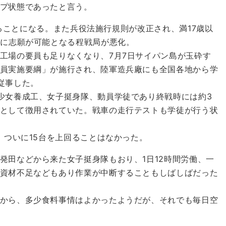
プ状態であったと言う。
れることになる。また兵役法施行規則が改正され、満17歳以
隊に志願が可能となる程戦局が悪化。
工場の要員も足りなくなり、7月7日サイパン島が玉砕す
員実施要綱」が施行され、陸軍造兵廠にも全国各地から学
従事した。
少女養成工、女子挺身隊、動員学徒であり終戦時には約3
として徴用されていた。戦車の走行テストも学徒が行う状
、ついに15台を上回ることはなかった。
田などから来た女子挺身隊もおり、1日12時間労働、一
資材不足などもあり作業が中断することもしばしばだった
から、多少食料事情はよかったようだが、それでも毎日空