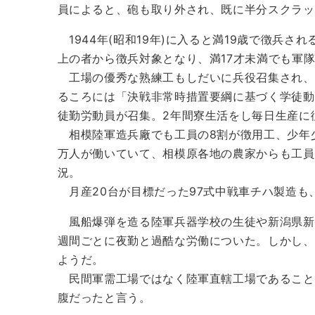
員によると、砲も取り外され、既に半分スクラッ
1944年(昭和19年)に入ると満19歳で徴兵さ
上の者から徴兵対象となり、満17才未満でも軍
工場の優秀な熟練工もしだいに兵役召集され、
るころには「決戦非常時措置要綱に基づく学徒動
徒勤労動員が召集。2年間寮生活をし毎日生産に
相模陸軍造兵廠でも工員の8割が徴用工、少年
万人が働いていて、相模原各地の農家からも工員
況。
月産20台が目標だった97式中戦車チハ製造も
風船爆弾を造る陸軍兵器学校の生徒や新潟県新発
週間ごとに夜勤と過酷な労働についた。しかし、
ようだ。
民間軍需工場ではなく陸軍直轄工場であること
腹だったと言う。