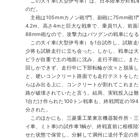
この大イ車(大型伊号車）は、日本陸軍が対戦
のだ。
主砲は105mmカノン砲1門、副砲に75mm砲1門
4.2m、高さ4mと巨大な戦車で、乗員11人、前
88mm砲なので、攻撃力はバツグンの戦車にな
この大イ車(大型伊号車）を1台試作し、試験走
少将も試験走行に立ち会った。しかし、戦車は大
ピラが自重で土の地面に沈み、走行不能に。また
回しかできず、走行中に下部転輪が次々と脱落し
と、硬いコンクリート路面でも走行テストをした
らはみ出る上に、コンクリートが割れてこれまた
路が破壊されていたと言う。結局、実戦投入は難
1台だけ作られた100トン戦車も、終戦間近の19
分された。
このほかにも、三菱重工業東京機器製作所・三菱
イ車、ミト車)の試作車1輌が、終戦直前に相模
せた状態で保管し、分解して満州に送付予定の所