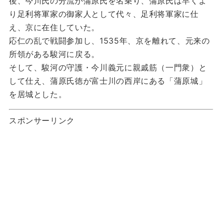
後、今川氏の分流が蒲原氏を名乗り、蒲原氏は早くよ
り足利将軍家の御家人として代々、足利将軍家に仕
え、京に在住していた。
応仁の乱で戦闘参加し、1535年、京を離れて、元来の
所領がある駿河に戻る。
そして、駿河の守護・今川義元に親戚筋（一門衆）と
して仕え、蒲原氏徳が富士川の西岸にある「蒲原城」
を居城とした。
スポンサーリンク