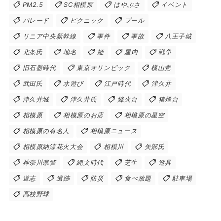
PM2.5
SC相模原
はやぶさ
イベント
パレード
ピクニック
プール
リニア中央新幹線
事件
事故
八王子城
北条氏
地名
姫
屋内
戦争
旧石器時代
東京オリンピック
横山党
武田氏
水遊び
江戸時代
津久井
津久井城
津久井氏
烽火台
狼煙台
相模原
相模原のお店
相模原の星空
相模原の有名人
相模原ニュース
相模原納涼花火大会
相模川
矢部氏
神奈川県警
縄文時代
芝生
遊具
道志
遺跡
防災
食べ放題
駐車場
高校野球