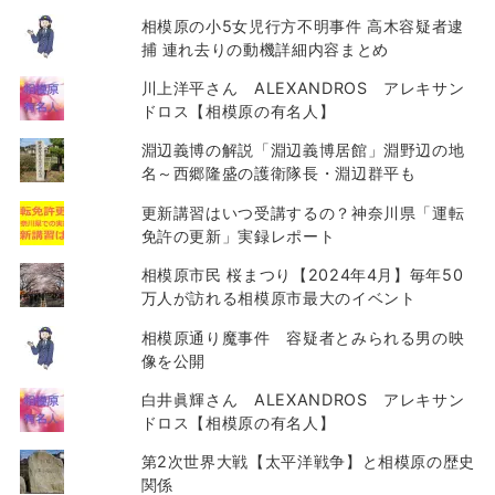
相模原の小5女児行方不明事件 高木容疑者逮
捕 連れ去りの動機詳細内容まとめ
川上洋平さん ALEXANDROS アレキサン
ドロス【相模原の有名人】
淵辺義博の解説「淵辺義博居館」淵野辺の地
名～西郷隆盛の護衛隊長・淵辺群平も
更新講習はいつ受講するの？神奈川県「運転
免許の更新」実録レポート
相模原市民 桜まつり【2024年4月】毎年50
万人が訪れる相模原市最大のイベント
相模原通り魔事件 容疑者とみられる男の映
像を公開
白井眞輝さん ALEXANDROS アレキサン
ドロス【相模原の有名人】
第2次世界大戦【太平洋戦争】と相模原の歴史
関係