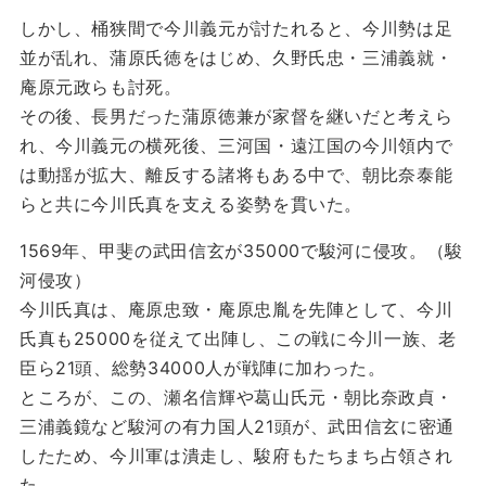
しかし、桶狭間で今川義元が討たれると、今川勢は足
並が乱れ、蒲原氏徳をはじめ、久野氏忠・三浦義就・
庵原元政らも討死。
その後、長男だった蒲原徳兼が家督を継いだと考えら
れ、今川義元の横死後、三河国・遠江国の今川領内で
は動揺が拡大、離反する諸将もある中で、朝比奈泰能
らと共に今川氏真を支える姿勢を貫いた。
1569年、甲斐の武田信玄が35000で駿河に侵攻。（駿
河侵攻）
今川氏真は、庵原忠致・庵原忠胤を先陣として、今川
氏真も25000を従えて出陣し、この戦に今川一族、老
臣ら21頭、総勢34000人が戦陣に加わった。
ところが、この、瀬名信輝や葛山氏元・朝比奈政貞・
三浦義鏡など駿河の有力国人21頭が、武田信玄に密通
したため、今川軍は潰走し、駿府もたちまち占領され
た。