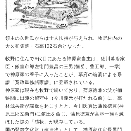
領主の久世氏からは十人扶持が与えられ、牧野村内の
大久和集落・石高102石余となった。
牧野に住んで6代目にあたる神原家当主は、徳川幕府家
臣・飯室市郎左衛門豊昌の三男(恒岳、豊五郎、一学)
で神原家の養子に入ったことが、幕府の編纂による系
譜「寛政重修諸家譜」に登載されている。
神原家は現在も牧野で続いており、蒲原徳兼の父が桶
狭間に出陣の留守中（今川義元が打たれる前）に、高
林源兵衛が謀叛を起こすとと、今川氏真は蒲原徳兼(神
原三郎左衛門)に鎮圧を命じ、蒲原徳兼が高林一族を滅
ぼした際の「感状」が現存している。
国の登録文化財（建造物）として、神原家住宅長屋門