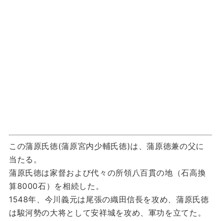
この蒲原氏徳(蒲原宮内少輔氏徳)は、蒲原徳兼の父に
当たる。
蒲原氏徳は家督および代々の所領八百貫の地（石高換
算8000石）を相続した。
1548年、今川義元は尾張の織田信長を攻め、蒲原氏徳
は駿河勢の大将として安祥城を攻め、軍功を立てた。