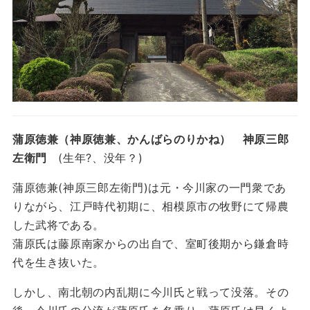
蒲原徳兼（神原徳兼、かんばらのりかね） 神原三郎
左衛門
(生年?、没年？)
蒲原徳兼(神原三郎左衛門)は元・今川家の一門衆であ
りながら、江戸時代初期に、相模原市の牧野にて帰農
した武将である。
蒲原氏は藤原南家からの出自で、室町後期から鎌倉時
代を生き抜いた。
しかし、南北朝の内乱期に今川氏と戦って没落。その