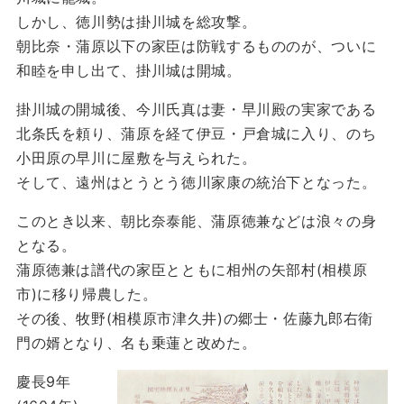
しかし、徳川勢は掛川城を総攻撃。
朝比奈・蒲原以下の家臣は防戦するもののが、ついに
和睦を申し出て、掛川城は開城。
掛川城の開城後、今川氏真は妻・早川殿の実家である
北条氏を頼り、蒲原を経て伊豆・戸倉城に入り、のち
小田原の早川に屋敷を与えられた。
そして、遠州はとうとう徳川家康の統治下となった。
このとき以来、朝比奈泰能、蒲原徳兼などは浪々の身
となる。
蒲原徳兼は譜代の家臣とともに相州の矢部村(相模原
市)に移り帰農した。
その後、牧野(相模原市津久井)の郷士・佐藤九郎右衛
門の婿となり、名も乗蓮と改めた。
慶長9年