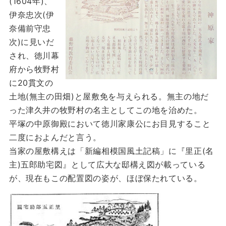
(1604年)、
伊奈忠次(伊
奈備前守忠
次)に見いだ
され、徳川幕
府から牧野村
に20貫文の
土地(無主の田畑)と屋敷免を与えられる。無主の地だ
った津久井の牧野村の名主としてこの地を治めた。
平塚の中原御殿において徳川家康公にお目見すること
二度におよんだと言う。
当家の屋敷構えは「新編相模国風土記稿」に『里正(名
主)五郎助宅図』として広大な邸構え図が載っている
が、現在もこの配置図の姿が、ほぼ保たれている。