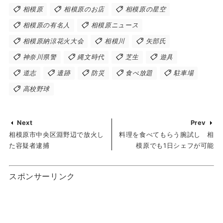
相模原
相模原のお店
相模原の星空
相模原の有名人
相模原ニュース
相模原納涼花火大会
相模川
矢部氏
神奈川県警
縄文時代
芝生
遊具
道志
遺跡
防災
食べ放題
駐車場
高校野球
Next
Prev
相模原市中央区淵野辺で放火し
料理を食べてもらう腕試し 相
た容疑者逮捕
模原でも1日シェフが可能
スポンサーリンク