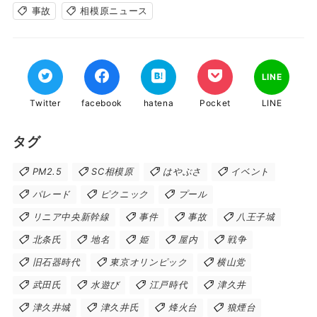
事故
相模原ニュース
LINE
Twitter
facebook
hatena
Pocket
LINE
タグ
PM2.5
SC相模原
はやぶさ
イベント
パレード
ピクニック
プール
リニア中央新幹線
事件
事故
八王子城
北条氏
地名
姫
屋内
戦争
旧石器時代
東京オリンピック
横山党
武田氏
水遊び
江戸時代
津久井
津久井城
津久井氏
烽火台
狼煙台