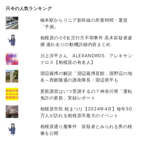
只今の人気ランキング
橋本駅からリニア新幹線の所要時間・運賃
「予測」
相模原の小5女児行方不明事件 高木容疑者逮
捕 連れ去りの動機詳細内容まとめ
川上洋平さん ALEXANDROS アレキサン
ドロス【相模原の有名人】
淵辺義博の解説「淵辺義博居館」淵野辺の地
名～西郷隆盛の護衛隊長・淵辺群平も
更新講習はいつ受講するの？神奈川県「運転
免許の更新」実録レポート
相模原市民 桜まつり【2024年4月】毎年50
万人が訪れる相模原市最大のイベント
相模原通り魔事件 容疑者とみられる男の映
像を公開