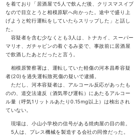
を着ており「居酒屋で5人で飲んだ後、クリスマスイブ
なので目立とうと相模原駅へ向かった。途中で盛り上
げようと蛇行運転をしていたらスリップした」と話し
た。
容疑者を含む少なくとも3人は、トナカイ、スーパー
マリオ、ガチャピンの着ぐるみ姿で、事故前に居酒屋
で飲酒したあとだったと言う。
相模原警察署は、運転していた軽傷の河本昌希容疑
者(20)を過失運転致死傷の疑いで逮捕。
ただし、河本容疑者は、アルコール反応があったも
のの、道交法違反（酒気帯び運転）にあたるアルコー
ル量（呼気1リットルあたり0.15mg以上）は検出され
ていない。
現場は、小山小学校の信号がある焼肉屋の目の前。
5人は、プレス機械を製造する会社の同僚だった。