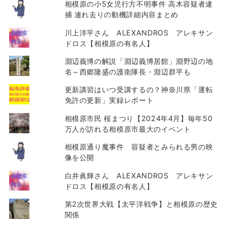
相模原の小5女児行方不明事件 高木容疑者逮
捕 連れ去りの動機詳細内容まとめ
川上洋平さん ALEXANDROS アレキサン
ドロス【相模原の有名人】
淵辺義博の解説「淵辺義博居館」淵野辺の地
名～西郷隆盛の護衛隊長・淵辺群平も
更新講習はいつ受講するの？神奈川県「運転
免許の更新」実録レポート
相模原市民 桜まつり【2024年4月】毎年50
万人が訪れる相模原市最大のイベント
相模原通り魔事件 容疑者とみられる男の映
像を公開
白井眞輝さん ALEXANDROS アレキサン
ドロス【相模原の有名人】
第2次世界大戦【太平洋戦争】と相模原の歴史
関係