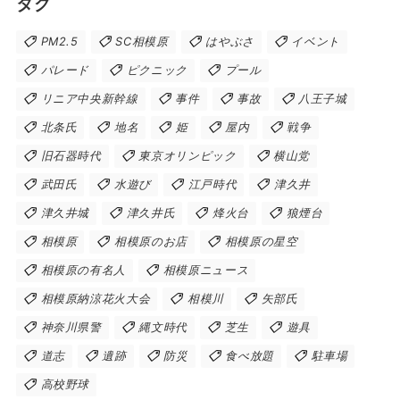
タグ
PM2.5
SC相模原
はやぶさ
イベント
パレード
ピクニック
プール
リニア中央新幹線
事件
事故
八王子城
北条氏
地名
姫
屋内
戦争
旧石器時代
東京オリンピック
横山党
武田氏
水遊び
江戸時代
津久井
津久井城
津久井氏
烽火台
狼煙台
相模原
相模原のお店
相模原の星空
相模原の有名人
相模原ニュース
相模原納涼花火大会
相模川
矢部氏
神奈川県警
縄文時代
芝生
遊具
道志
遺跡
防災
食べ放題
駐車場
高校野球