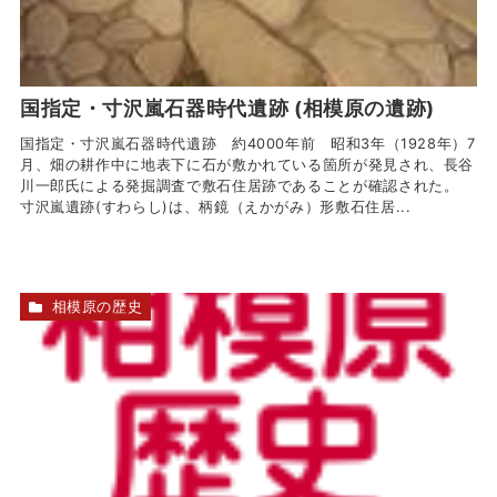
国指定・寸沢嵐石器時代遺跡 (相模原の遺跡)
国指定・寸沢嵐石器時代遺跡 約4000年前 昭和3年（1928年）7
月、畑の耕作中に地表下に石が敷かれている箇所が発見され、長谷
川一郎氏による発掘調査で敷石住居跡であることが確認された。
寸沢嵐遺跡(すわらし)は、柄鏡（えかがみ）形敷石住居...
相模原の歴史