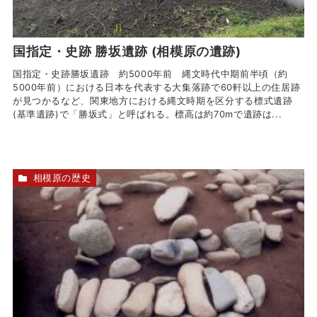
国指定・史跡 勝坂遺跡 (相模原の遺跡)
国指定・史跡勝坂遺跡 約5000年前 縄文時代中期前半頃（約
5000年前）における日本を代表する大集落跡で60軒以上の住居跡
が見つかるなど、関東地方における縄文時期を区分する標式遺跡
(基準遺跡)で「勝坂式」と呼ばれる。標高は約70mで遺跡は...
相模原の歴史