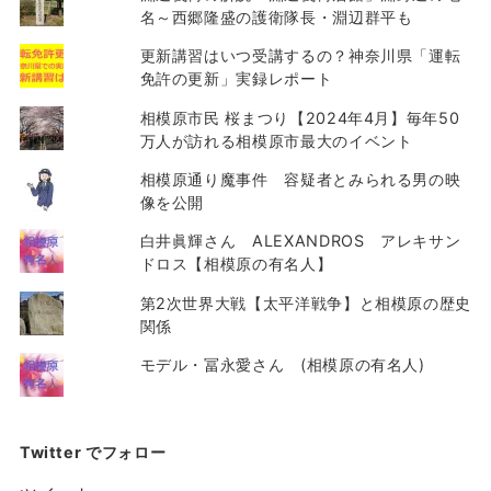
名～西郷隆盛の護衛隊長・淵辺群平も
更新講習はいつ受講するの？神奈川県「運転
免許の更新」実録レポート
相模原市民 桜まつり【2024年4月】毎年50
万人が訪れる相模原市最大のイベント
相模原通り魔事件 容疑者とみられる男の映
像を公開
白井眞輝さん ALEXANDROS アレキサン
ドロス【相模原の有名人】
第2次世界大戦【太平洋戦争】と相模原の歴史
関係
モデル・冨永愛さん (相模原の有名人)
Twitter でフォロー