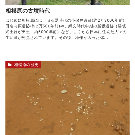
相模原の古墳時代
はじめに相模原には 旧石器時代の小保戸遺跡(約2万3000年前)、
田名向原遺跡(約2万500年前)や、縄文時代中期の勝坂遺跡（勝坂
式土器が出土、約5000年前）など、古くから日本に住んだ人々の
生活跡が発見されています。その後、稲作が入った弥...
相模原の歴史