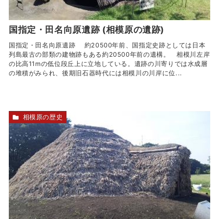
国指定・田名向原遺跡 (相模原の遺跡)
国指定・田名向原遺跡 約20500年前、国指定史跡としては日本
列島最古の部類の建物跡もある約20500年前の遺構。 相模川左岸
の比高11mの低位段丘上に立地している。遺跡の川寄りでは水成層
の堆積がみられ、後期旧石器時代には相模川の川岸に位...
相模原の歴史