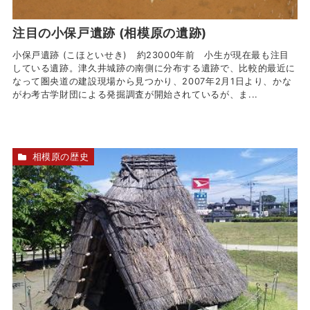
注目の小保戸遺跡 (相模原の遺跡)
小保戸遺跡 (こほといせき) 約23000年前 小生が現在最も注目
している遺跡。津久井城跡の南側に分布する遺跡で、比較的最近に
なって圏央道の建設現場から見つかり、2007年2月1日より、かな
がわ考古学財団による発掘調査が開始されているが、ま...
相模原の歴史