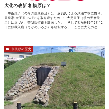
大化の改新 相模原は？
中臣鎌子（のちの藤原鎌足）は、蘇我氏による政治専横に憤り、
天皇家(大王家)へ権力を取り戻すため、中大兄皇子（後の天智天
皇）に近づき、曽我氏打倒を計画した。 そして西暦645年6月12
日に蘇我入鹿（そがのいるか）を暗殺する。 ここに大化の改...
相模原の歴史