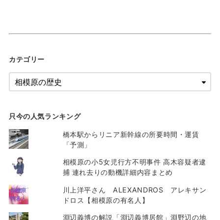
カテゴリー
只今の人気ランキング
橋本駅からリニア新幹線の所要時間・運賃
「予測」
相模原の小5女児行方不明事件 高木容疑者逮
捕 連れ去りの動機詳細内容まとめ
川上洋平さん ALEXANDROS アレキサン
ドロス【相模原の有名人】
淵辺義博の解説「淵辺義博居館」淵野辺の地