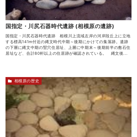
国指定・川尻石器時代遺跡 (相模原の遺跡)
国指定・川尻石器時代遺跡 相模川上流域左岸の河岸段丘上に立地
する標高141m付近の縄文時代中期～後期にかけての集落跡。遺跡
の下層に縄文中期の竪穴住居址、上層に中期末～後期前半の敷石住
居址など、合計80軒以上の住居跡が確認されている。 縄文後...
相模原の歴史