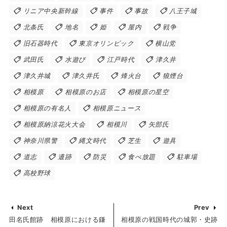
リニア中央新幹線
事件
事故
八王子城
北条氏
地名
姫
屋内
戦争
旧石器時代
東京オリンピック
横山党
武田氏
水遊び
江戸時代
津久井
津久井城
津久井氏
烽火台
狼煙台
相模原
相模原のお店
相模原の星空
相模原の有名人
相模原ニュース
相模原納涼花火大会
相模川
矢部氏
神奈川県警
縄文時代
芝生
遊具
道志
遺跡
防災
食べ放題
駐車場
高校野球
Next
Prev
田名氏館跡 相模原における鎌
相模原の戦国時代の城郭・史跡