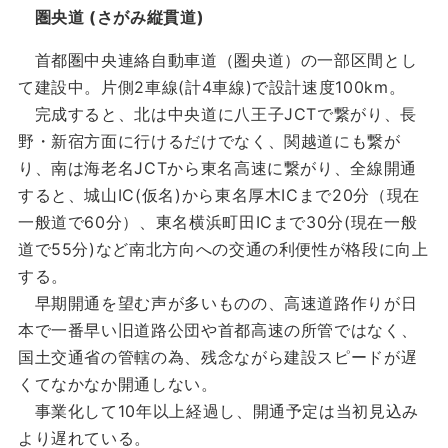
圏央道 (さがみ縦貫道)
首都圏中央連絡自動車道（圏央道）の一部区間とし
て建設中。片側2車線(計4車線)で設計速度100km。
完成すると、北は中央道に八王子JCTで繋がり、長
野・新宿方面に行けるだけでなく、関越道にも繋が
り、南は海老名JCTから東名高速に繋がり、全線開通
すると、城山IC(仮名)から東名厚木ICまで20分（現在
一般道で60分）、東名横浜町田ICまで30分(現在一般
道で55分)など南北方向への交通の利便性が格段に向上
する。
早期開通を望む声が多いものの、高速道路作りが日
本で一番早い旧道路公団や首都高速の所管ではなく、
国土交通省の管轄の為、残念ながら建設スピードが遅
くてなかなか開通しない。
事業化して10年以上経過し、開通予定は当初見込み
より遅れている。