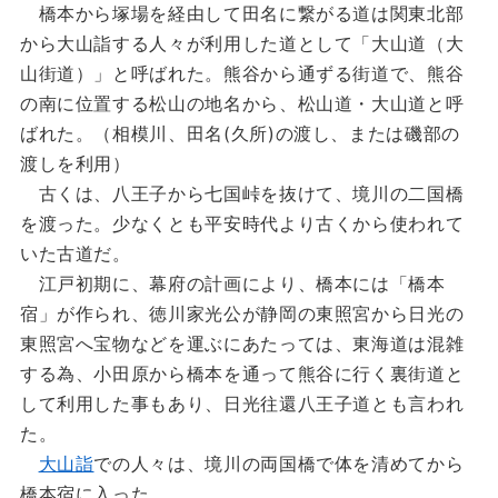
橋本から塚場を経由して田名に繋がる道は関東北部
から大山詣する人々が利用した道として「大山道（大
山街道）」と呼ばれた。熊谷から通ずる街道で、熊谷
の南に位置する松山の地名から、松山道・大山道と呼
ばれた。（相模川、田名(久所)の渡し、または磯部の
渡しを利用）
古くは、八王子から七国峠を抜けて、境川の二国橋
を渡った。少なくとも平安時代より古くから使われて
いた古道だ。
江戸初期に、幕府の計画により、橋本には「橋本
宿」が作られ、徳川家光公が静岡の東照宮から日光の
東照宮へ宝物などを運ぶにあたっては、東海道は混雑
する為、小田原から橋本を通って熊谷に行く裏街道と
して利用した事もあり、日光往還八王子道とも言われ
た。
大山詣
での人々は、境川の両国橋で体を清めてから
橋本宿に入った。