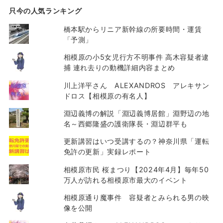
只今の人気ランキング
橋本駅からリニア新幹線の所要時間・運賃
「予測」
相模原の小5女児行方不明事件 高木容疑者逮
捕 連れ去りの動機詳細内容まとめ
川上洋平さん ALEXANDROS アレキサン
ドロス【相模原の有名人】
淵辺義博の解説「淵辺義博居館」淵野辺の地
名～西郷隆盛の護衛隊長・淵辺群平も
更新講習はいつ受講するの？神奈川県「運転
免許の更新」実録レポート
相模原市民 桜まつり【2024年4月】毎年50
万人が訪れる相模原市最大のイベント
相模原通り魔事件 容疑者とみられる男の映
像を公開