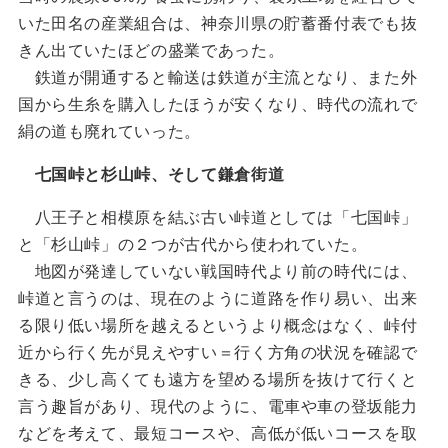
いた田名の産業組合は、神奈川県の貯蓄番付表でも抜
きん出ていたほどの盛業であった。
鉄道が開通すると輸送は鉄道が主流となり、また外
国から生糸を購入したほうが安くなり、時代の流れで
絹の道も廃れていった。
七国峠と杉山峠、そして鎌倉街道
八王子と相模原を結ぶ古い峠道としては「七国峠」
と「杉山峠」の２つが古代から使われていた。
地図が発達していない戦国時代より前の時代には、
峠道と言うのは、現在のように道路を作り易い、出来
る限り低い場所を越えるというより概念はなく、峠付
近から行く先が見えやすい＝行く方角の状況を確認で
きる、少し高くても遠方を望める場所を抜けて行くと
言う趣旨があり、現代のように、電車や車の登坂能力
などを考えて、最短コースや、高低が低いコースを取