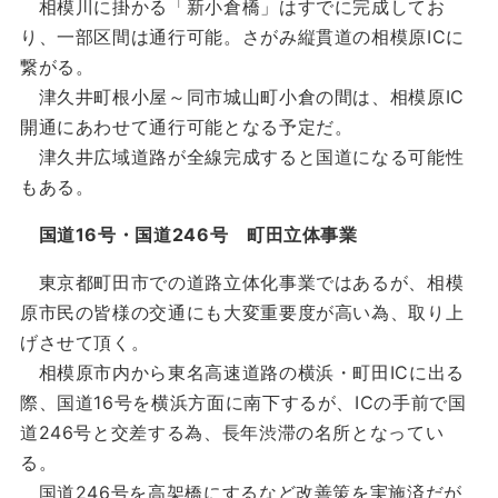
相模川に掛かる「新小倉橋」はすでに完成してお
り、一部区間は通行可能。さがみ縦貫道の相模原ICに
繋がる。
津久井町根小屋～同市城山町小倉の間は、相模原IC
開通にあわせて通行可能となる予定だ。
津久井広域道路が全線完成すると国道になる可能性
もある。
国道16号・国道246号 町田立体事業
東京都町田市での道路立体化事業ではあるが、相模
原市民の皆様の交通にも大変重要度が高い為、取り上
げさせて頂く。
相模原市内から東名高速道路の横浜・町田ICに出る
際、国道16号を横浜方面に南下するが、ICの手前で国
道246号と交差する為、長年渋滞の名所となってい
る。
国道246号を高架橋にするなど改善策を実施済だが