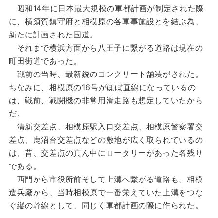
昭和14年に日本最大規模の軍都計画が制定された際
に、横須賀鎮守府と相模原の各軍事施設とを結ぶ為、
新たに計画された国道。
それまで横浜方面から八王子に繋がる道路は現在の
町田街道であった。
戦前の当時、最新鋭のコンクリート舗装がされた。
ちなみに、相模原の16号がほぼ直線になっているの
は、戦前、戦闘機の非常用滑走路も想定していたから
だ。
清新交差点、相模原駅入口交差点、相模原警察署交
差点、鹿沼台交差点などの敷地が広く取られているの
は、昔、交差点の真ん中にロータリーがあった名残り
である。
西門から市役所前そして上溝へ繋がる道路も、相模
造兵廠から、当時相模原で一番栄えていた上溝をつな
ぐ縦の幹線として、同じく軍都計画の際に作られた。