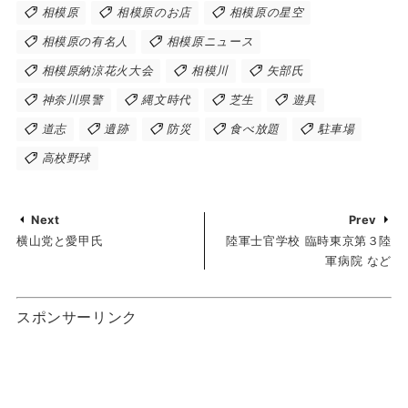
相模原
相模原のお店
相模原の星空
相模原の有名人
相模原ニュース
相模原納涼花火大会
相模川
矢部氏
神奈川県警
縄文時代
芝生
遊具
道志
遺跡
防災
食べ放題
駐車場
高校野球
Next
Prev
横山党と愛甲氏
陸軍士官学校 臨時東京第３陸
軍病院 など
スポンサーリンク