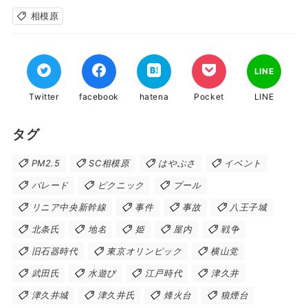
相模原
LINE
Twitter
facebook
hatena
Pocket
LINE
タグ
PM2.5
SC相模原
はやぶさ
イベント
パレード
ピクニック
プール
リニア中央新幹線
事件
事故
八王子城
北条氏
地名
姫
屋内
戦争
旧石器時代
東京オリンピック
横山党
武田氏
水遊び
江戸時代
津久井
津久井城
津久井氏
烽火台
狼煙台