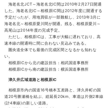
海老名北JCT～海老名北IC間は2010年2月27日開通
した。海老名北IC～相模原IC間は2012年度に開通する
予定だったが、用地買収が一部難航し、2013年3月に
海老名北～相模原愛川間が開通。残る、相模原愛川～
高尾山は2014年度の完成予定。
ただし、相模原ICは、工事が大幅に遅れており、高
速本線の開通時に間に合わない見込みである。
圏央道全体でも最後の完成区間となるかも知れな
い。
相模原ICから北の建設担当：相武国道事務所
相模原ICから南の建設担当：横浜国道事務所
津久井広域道路と相模原IC
相模原市内の国道16号橋本五差路と、津久井町の国
道20号勝瀬橋を結ぶ、総延長20km、車道は片側2車線
(計4車線)の新しい道路。