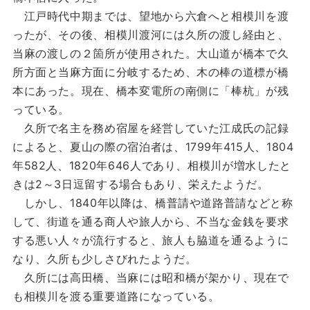
江戸時代中期までは、望地から六倉へと相模川を渡
ったが、その後、相模川渡河には久所の渡し経由と、
当麻の渡しの２箇所が使用された。大山道が橋本で久
所方面と当麻方面に分岐するため、木の棒の道標が橋
本にあった。現在、橋本変電所の南側に「棒杭」が残
っている。
久所で名主を務め宿屋を経営していた江成氏の記録
によると、夏山の際の宿泊者は、1799年415人、1804
年582人、1820年646人であり、相模川が増水したと
きは2～3日逗留する場合もあり、栄えたようだ。
しかし、1840年以降は、橋普請や道路普請などと称
して、街道を通る商人や旅人から、不当な金銭を要求
する悪い人々が流行すると、旅人も脇道を通るように
なり、久所も少しさびれたようだ。
久所には高田橋、当麻には昭和橋が架かり、現在で
も相模川を渡る重要道路になっている。