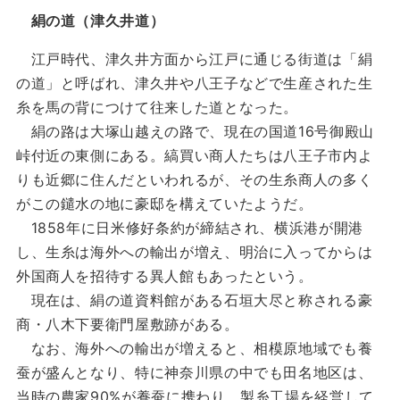
絹の道（津久井道）
江戸時代、津久井方面から江戸に通じる街道は「絹
の道」と呼ばれ、津久井や八王子などで生産された生
糸を馬の背につけて往来した道となった。
絹の路は大塚山越えの路で、現在の国道16号御殿山
峠付近の東側にある。縞買い商人たちは八王子市内よ
りも近郷に住んだといわれるが、その生糸商人の多く
がこの鑓水の地に豪邸を構えていたようだ。
1858年に日米修好条約が締結され、横浜港が開港
し、生糸は海外への輸出が増え、明治に入ってからは
外国商人を招待する異人館もあったという。
現在は、絹の道資料館がある石垣大尽と称される豪
商・八木下要衛門屋敷跡がある。
なお、海外への輸出が増えると、相模原地域でも養
蚕が盛んとなり、特に神奈川県の中でも田名地区は、
当時の農家90%が養蚕に携わり、製糸工場を経営して