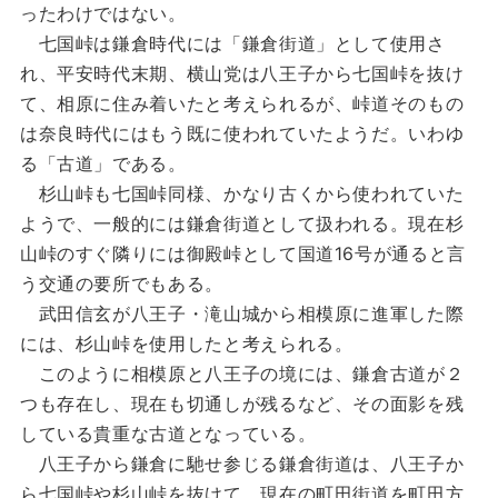
ったわけではない。
七国峠は鎌倉時代には「鎌倉街道」として使用さ
れ、平安時代末期、横山党は八王子から七国峠を抜け
て、相原に住み着いたと考えられるが、峠道そのもの
は奈良時代にはもう既に使われていたようだ。いわゆ
る「古道」である。
杉山峠も七国峠同様、かなり古くから使われていた
ようで、一般的には鎌倉街道として扱われる。現在杉
山峠のすぐ隣りには御殿峠として国道16号が通ると言
う交通の要所でもある。
武田信玄が八王子・滝山城から相模原に進軍した際
には、杉山峠を使用したと考えられる。
このように相模原と八王子の境には、鎌倉古道が２
つも存在し、現在も切通しが残るなど、その面影を残
している貴重な古道となっている。
八王子から鎌倉に馳せ参じる鎌倉街道は、八王子か
ら七国峠や杉山峠を抜けて、現在の町田街道を町田方