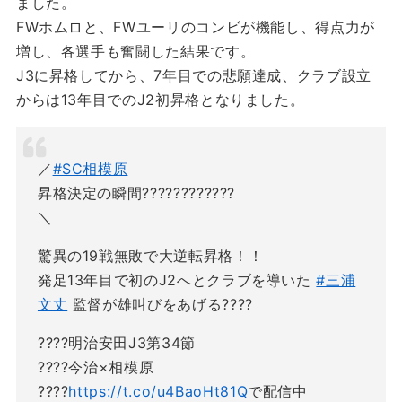
ました。
FWホムロと、FWユーリのコンビが機能し、得点力が
増し、各選手も奮闘した結果です。
J3に昇格してから、7年目での悲願達成、クラブ設立
からは13年目でのJ2初昇格となりました。
／
#SC相模原
昇格決定の瞬間????????????
＼
驚異の19戦無敗で大逆転昇格！！
発足13年目で初のJ2へとクラブを導いた
#三浦
文丈
監督が雄叫びをあげる????
????明治安田J3第34節
????今治×相模原
????
https://t.co/u4BaoHt81Q
で配信中