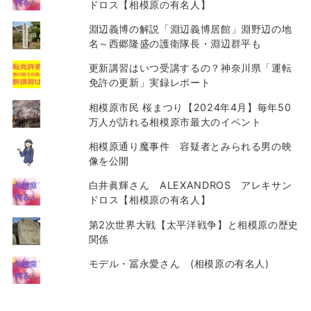
ドロス【相模原の有名人】
淵辺義博の解説「淵辺義博居館」淵野辺の地
名～西郷隆盛の護衛隊長・淵辺群平も
更新講習はいつ受講するの？神奈川県「運転
免許の更新」実録レポート
相模原市民 桜まつり【2024年4月】毎年50
万人が訪れる相模原市最大のイベント
相模原通り魔事件 容疑者とみられる男の映
像を公開
白井眞輝さん ALEXANDROS アレキサン
ドロス【相模原の有名人】
第2次世界大戦【太平洋戦争】と相模原の歴史
関係
モデル・冨永愛さん (相模原の有名人)