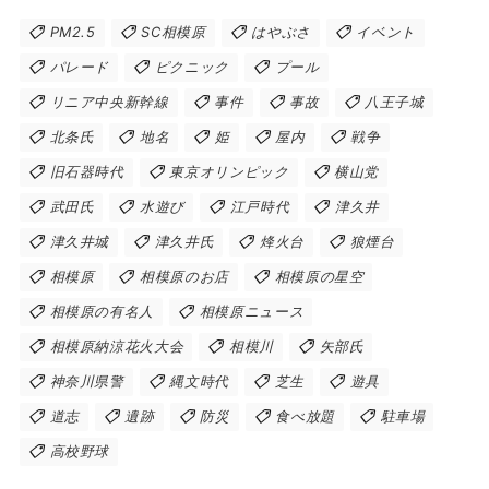
PM2.5
SC相模原
はやぶさ
イベント
パレード
ピクニック
プール
リニア中央新幹線
事件
事故
八王子城
北条氏
地名
姫
屋内
戦争
旧石器時代
東京オリンピック
横山党
武田氏
水遊び
江戸時代
津久井
津久井城
津久井氏
烽火台
狼煙台
相模原
相模原のお店
相模原の星空
相模原の有名人
相模原ニュース
相模原納涼花火大会
相模川
矢部氏
神奈川県警
縄文時代
芝生
遊具
道志
遺跡
防災
食べ放題
駐車場
高校野球