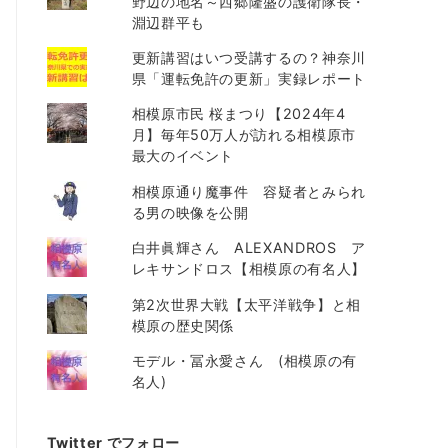
野辺の地名～西郷隆盛の護衛隊長・
淵辺群平も
更新講習はいつ受講するの？神奈川
県「運転免許の更新」実録レポート
相模原市民 桜まつり【2024年4
月】毎年50万人が訪れる相模原市
最大のイベント
相模原通り魔事件 容疑者とみられ
る男の映像を公開
白井眞輝さん ALEXANDROS ア
レキサンドロス【相模原の有名人】
第2次世界大戦【太平洋戦争】と相
模原の歴史関係
モデル・冨永愛さん (相模原の有
名人)
Twitter でフォロー