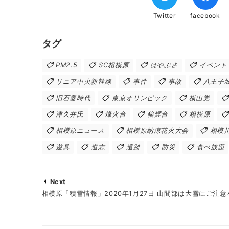
Twitter
facebook
タグ
PM2.5
SC相模原
はやぶさ
イベント
リニア中央新幹線
事件
事故
八王子
旧石器時代
東京オリンピック
横山党
津久井氏
烽火台
狼煙台
相模原
相模原ニュース
相模原納涼花火大会
相模
遊具
道志
遺跡
防災
食べ放題
Next
相模原「積雪情報」2020年1月27日 山間部は大雪にご注意