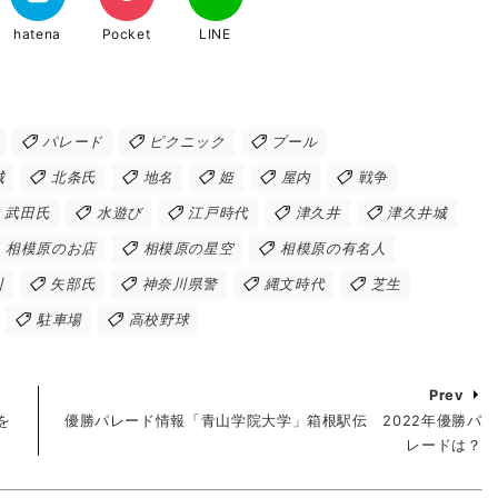
hatena
Pocket
LINE
パレード
ピクニック
プール
城
北条氏
地名
姫
屋内
戦争
武田氏
水遊び
江戸時代
津久井
津久井城
相模原のお店
相模原の星空
相模原の有名人
川
矢部氏
神奈川県警
縄文時代
芝生
駐車場
高校野球
Prev
を
優勝パレード情報「青山学院大学」箱根駅伝 2022年優勝パ
レードは？