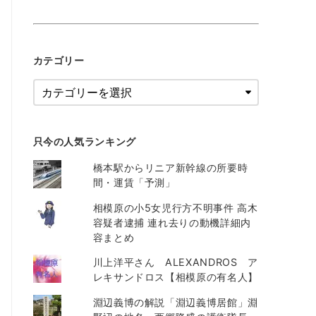
カテゴリー
只今の人気ランキング
橋本駅からリニア新幹線の所要時
間・運賃「予測」
相模原の小5女児行方不明事件 高木
容疑者逮捕 連れ去りの動機詳細内
容まとめ
川上洋平さん ALEXANDROS ア
レキサンドロス【相模原の有名人】
淵辺義博の解説「淵辺義博居館」淵