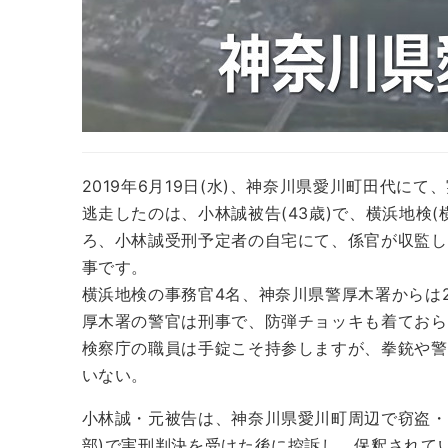
2019年6月19日(水)、神奈川県愛川町田代に
逃走したのは、小林誠被告(43歳)で、横浜地検(
ろ、小林誠受刑予定者の自宅にて、係官が収監し
事です。
横浜地検の事務官4名、神奈川県警厚木署からは
厚木署の警官は刑事で、防弾チョッキも着ておら
検察庁の職員は手錠こそ持参しますが、拳銃や警
いない。
小林誠・元被告は、神奈川県愛川町周辺で窃盗・
部)で実刑判決を受けた後に控訴し、保釈されて