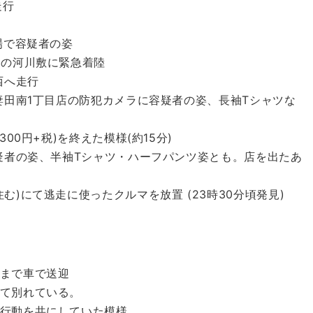
走行
場で容疑者の姿
川の河川敷に緊急着陸
西へ走行
妻田南1丁目店の防犯カメラに容疑者の姿、長袖Tシャツな
00円+税)を終えた模様(約15分)
容疑者の姿、半袖Tシャツ・ハーフパンツ姿とも。店を出たあ
)にて逃走に使ったクルマを放置 (23時30分頃発見)
まで車で送迎
て別れている。
行動を共にしていた模様。