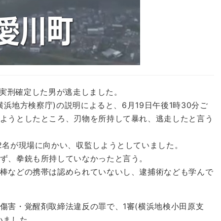
て、実刑確定した男が逃走しました。
横浜地方検察庁)の説明によると、6月19日午後1時30分ご
ようとしたところ、刃物を所持して暴れ、逃走したと言う
2名が現場に向かい、収監しようとしていました。
ず、拳銃も所持していなかったと言う。
棒などの携帯は認められていないし、逮捕術なども学んで
傷害・覚醒剤取締法違反の罪で、1審(横浜地検小田原支
いました。