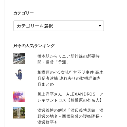
カテゴリー
只今の人気ランキング
橋本駅からリニア新幹線の所要時
間・運賃「予測」
相模原の小5女児行方不明事件 高木
容疑者逮捕 連れ去りの動機詳細内
容まとめ
川上洋平さん ALEXANDROS ア
レキサンドロス【相模原の有名人】
淵辺義博の解説「淵辺義博居館」淵
野辺の地名～西郷隆盛の護衛隊長・
淵辺群平も