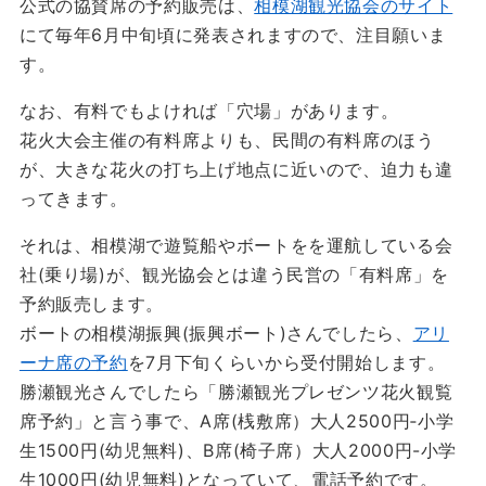
公式の協賛席の予約販売は、
相模湖観光協会のサイト
にて毎年6月中旬頃に発表されますので、注目願いま
す。
なお、有料でもよければ「穴場」があります。
花火大会主催の有料席よりも、民間の有料席のほう
が、大きな花火の打ち上げ地点に近いので、迫力も違
ってきます。
それは、相模湖で遊覧船やボートをを運航している会
社(乗り場)が、観光協会とは違う民営の「有料席」を
予約販売します。
ボートの相模湖振興(振興ボート)さんでしたら、
アリ
ーナ席の予約
を7月下旬くらいから受付開始します。
勝瀬観光さんでしたら「勝瀬観光プレゼンツ花火観覧
席予約」と言う事で、A席(桟敷席）大人2500円‐小学
生1500円(幼児無料)、B席(椅子席）大人2000円-小学
生1000円(幼児無料)となっていて、電話予約です。