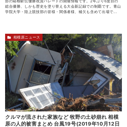
部の箱根駅伝優勝祝賀パレードの開催情報です。2年ぶり6度目の
総合優勝、しかも歴史を塗り替える大会新記録での制覇です。青山
学院大学・陸上競技部の皆様・関係者様、補欠も含めて出場で...
相模原ニュース
クルマが流された家族など 牧野の土砂崩れ 相模
原の人的被害まとめ 台風19号(2019年10月12日