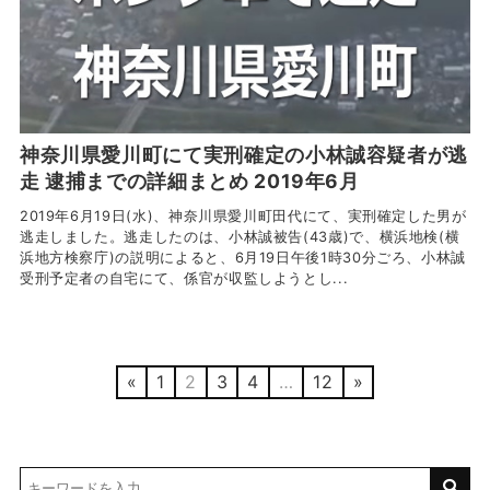
神奈川県愛川町にて実刑確定の小林誠容疑者が逃
走 逮捕までの詳細まとめ 2019年6月
2019年6月19日(水)、神奈川県愛川町田代にて、実刑確定した男が
逃走しました。逃走したのは、小林誠被告(43歳)で、横浜地検(横
浜地方検察庁)の説明によると、6月19日午後1時30分ごろ、小林誠
受刑予定者の自宅にて、係官が収監しようとし...
«
1
2
3
4
…
12
»