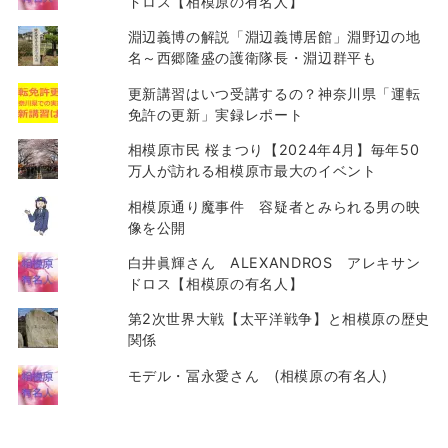
ドロス【相模原の有名人】
淵辺義博の解説「淵辺義博居館」淵野辺の地
名～西郷隆盛の護衛隊長・淵辺群平も
更新講習はいつ受講するの？神奈川県「運転
免許の更新」実録レポート
相模原市民 桜まつり【2024年4月】毎年50
万人が訪れる相模原市最大のイベント
相模原通り魔事件 容疑者とみられる男の映
像を公開
白井眞輝さん ALEXANDROS アレキサン
ドロス【相模原の有名人】
第2次世界大戦【太平洋戦争】と相模原の歴史
関係
モデル・冨永愛さん (相模原の有名人)