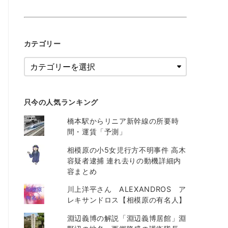
カテゴリー
只今の人気ランキング
橋本駅からリニア新幹線の所要時
間・運賃「予測」
相模原の小5女児行方不明事件 高木
容疑者逮捕 連れ去りの動機詳細内
容まとめ
川上洋平さん ALEXANDROS ア
レキサンドロス【相模原の有名人】
淵辺義博の解説「淵辺義博居館」淵