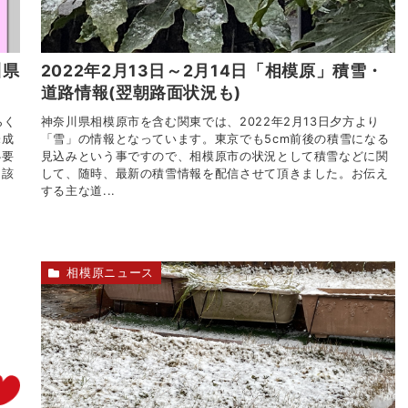
川県
2022年2月13日～2月14日「相模原」積雪・
道路情報(翌朝路面状況も)
らく
神奈川県相模原市を含む関東では、2022年2月13日夕方より
未成
「雪」の情報となっています。東京でも5cm前後の積雪になる
必要
見込みという事ですので、相模原市の状況として積雪などに関
に該
して、随時、最新の積雪情報を配信させて頂きました。お伝え
する主な道...
相模原ニュース