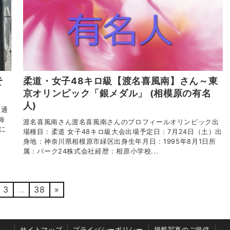
そ
柔道・女子48キロ級【渡名喜風南】さん～東
京オリンピック「銀メダル」 (相模原の有名
人)
 通
毎
渡名喜風南さん渡名喜風南さんのプロフィールオリンピック出
 に
場種目 : 柔道 女子48キロ級大会出場予定日 : 7月24日（土）出
身地 : 神奈川県相模原市緑区出身生年月日 : 1995年8月1日所
属 : パーク24株式会社経歴 : 相原小学校...
3
…
38
»
サイトマップ
プライバシーポリシー
掲載写真のご提供