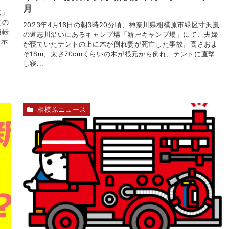
月
転」
ての
2023年4月16日の朝3時20分頃、神奈川県相模原市緑区寸沢嵐
運転
の道志川沿いにあるキャンプ場「新戸キャンプ場」にて、夫婦
表示
が寝ていたテントの上に木が倒れ妻が死亡した事故。高さおよ
そ18m、太さ70cmくらいの木が根元から倒れ、テントに直撃
し寝...
相模原ニュース