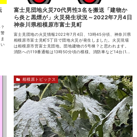
転
富士見団地火災70代男性3名を搬送「建物か
ら炎と黒煙が」火災発生状況～2022年7月4日
神奈川県相模原市富士見町
か？
県警
富士見団地の火災情報2022年7月4日、13時45分頃、神奈川県
きま
相模原市富士見町5丁目で団地火災が発生しました。火災現場
良い
は相模原市営富士見団地。団地建物の5号棟？と思われます。
消防への119番通報は13時50分頃の模様。消防車など14台(1...
相模原トピックス