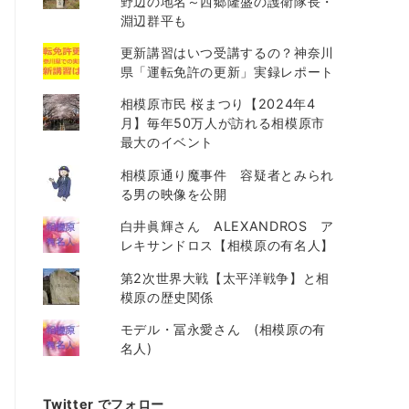
野辺の地名～西郷隆盛の護衛隊長・
淵辺群平も
更新講習はいつ受講するの？神奈川
県「運転免許の更新」実録レポート
相模原市民 桜まつり【2024年4
月】毎年50万人が訪れる相模原市
最大のイベント
相模原通り魔事件 容疑者とみられ
る男の映像を公開
白井眞輝さん ALEXANDROS ア
レキサンドロス【相模原の有名人】
第2次世界大戦【太平洋戦争】と相
模原の歴史関係
モデル・冨永愛さん (相模原の有
名人)
Twitter でフォロー