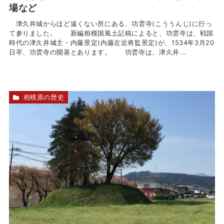
場など
津久井城からほど遠くない所にある、功雲寺(こううんじ)に行っ
て参りました。 新編相模国風土記稿によると、功雲寺は、戦国
時代の津久井城主・内藤景定(内藤左近将監景定)が、1534年3月20
日卒、功雲寺の開基とあります。 功雲寺は、津久井...
相模原の歴史