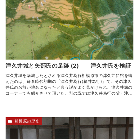
津久井城と矢部氏の足跡 (2) 津久井氏を検証
津久井城を築城したとされる津久井為行相模原市の津久井に館を構
えたのは、鎌倉時代初期の「津久井為行(筑井為行)」で、その津久
井氏の名前が地名になったと言う説がよく見かけられ、津久井城の
コーナーでも紹介させて頂いた。別の説では津久井為行の父・津...
相模原の歴史