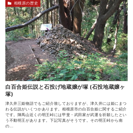
相模原の歴史
白百合姫伝説と石投げ地蔵嬢が塚 (石投地蔵嬢ヶ
塚)
津久井三姫物語でもご紹介致しておりますが、津久井には姫にまつ
わる伝説がいくつかあります。相模原市の白百合姫に関するご紹介
です。陣馬山近くの明王峠には甲斐・武田家が武運を祈願したとい
う不動明王があります。下記写真がそうです。その明王峠から南
の...