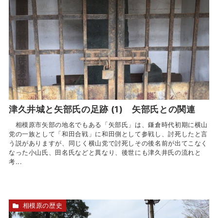
津久井城と矢部氏の足跡 (1) 矢部氏との関連
相模原市矢部の地名でもある「矢部氏」は、鎌倉時代初期に横山
党の一族として「和田合戦」に和田側として参戦し、討死したと言
う説がありますが、同じく横山党で討死しその後名前が出てこなく
なった小山氏、田名氏などと異なり、後世にも津久井氏の流れと
考...
相模原の歴史