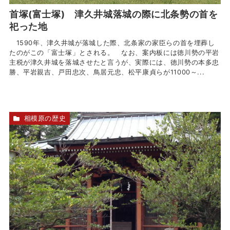
首塚(富士塚) 津久井城落城の際に北条勢の首を
祀った地
1590年、津久井城が落城した際、北条家の家臣らの首を埋葬し
たのがこの「富士塚」とされる。 なお、案内板には徳川勢の平岩
主税が津久井城を落城させたと言うが、実際には、徳川勢の本多忠
勝、平岩親吉、戸田忠次、鳥居元忠、松平康貞らが11000～...
相模原の歴史