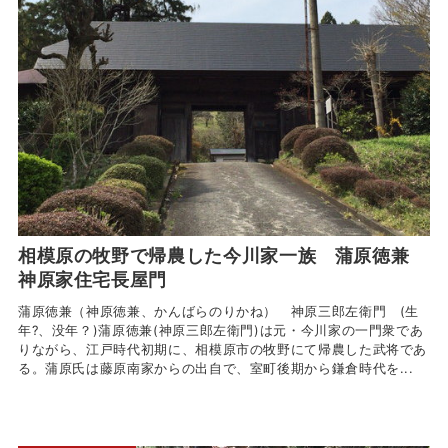
相模原の牧野で帰農した今川家一族 蒲原徳兼
神原家住宅長屋門
蒲原徳兼（神原徳兼、かんばらのりかね） 神原三郎左衛門 (生
年?、没年？)蒲原徳兼(神原三郎左衛門)は元・今川家の一門衆であ
りながら、江戸時代初期に、相模原市の牧野にて帰農した武将であ
る。蒲原氏は藤原南家からの出自で、室町後期から鎌倉時代を...