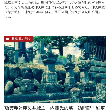
戦略上重要な土地の為、戦国時代には何万もの大軍がしのぎを削っ
た。そんな相模原の津久井にまつわる話をまとめてみた。津久井城
（築井城） 津久井湖畔の神奈川県立公園「津久井湖城山公園」
に...
相模原の歴史
功雲寺と津久井城主・内藤氏の墓 訪問記・駐車