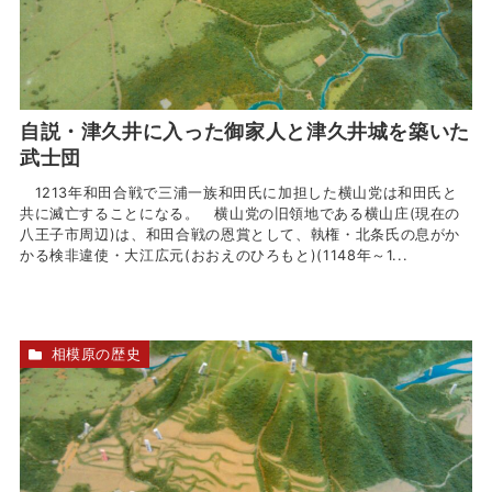
自説・津久井に入った御家人と津久井城を築いた
武士団
1213年和田合戦で三浦一族和田氏に加担した横山党は和田氏と
共に滅亡することになる。 横山党の旧領地である横山庄(現在の
八王子市周辺)は、和田合戦の恩賞として、執権・北条氏の息がか
かる検非違使・大江広元(おおえのひろもと)(1148年～1...
相模原の歴史