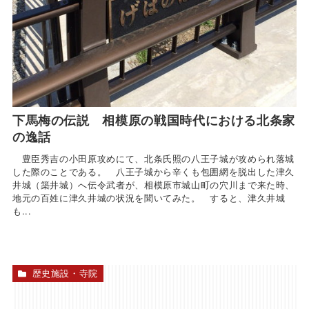
下馬梅の伝説 相模原の戦国時代における北条家
の逸話
豊臣秀吉の小田原攻めにて、北条氏照の八王子城が攻められ落城
した際のことである。 八王子城から辛くも包囲網を脱出した津久
井城（築井城）へ伝令武者が、相模原市城山町の穴川まで来た時、
地元の百姓に津久井城の状況を聞いてみた。 すると、津久井城
も...
歴史施設・寺院