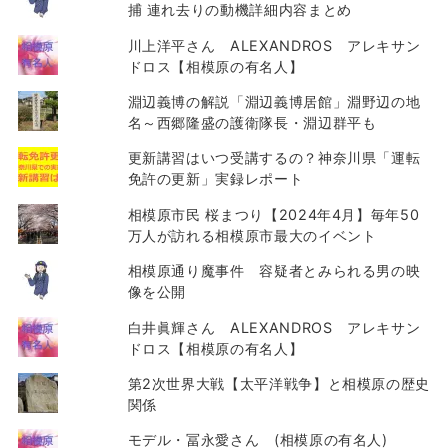
捕 連れ去りの動機詳細内容まとめ
川上洋平さん ALEXANDROS アレキサン
ドロス【相模原の有名人】
淵辺義博の解説「淵辺義博居館」淵野辺の地
名～西郷隆盛の護衛隊長・淵辺群平も
更新講習はいつ受講するの？神奈川県「運転
免許の更新」実録レポート
相模原市民 桜まつり【2024年4月】毎年50
万人が訪れる相模原市最大のイベント
相模原通り魔事件 容疑者とみられる男の映
像を公開
白井眞輝さん ALEXANDROS アレキサン
ドロス【相模原の有名人】
第2次世界大戦【太平洋戦争】と相模原の歴史
関係
モデル・冨永愛さん (相模原の有名人)