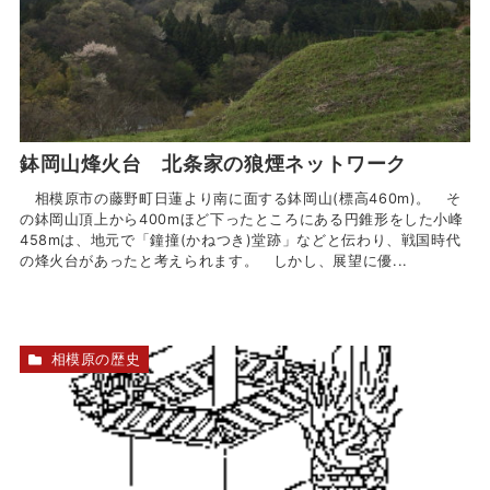
鉢岡山烽火台 北条家の狼煙ネットワーク
相模原市の藤野町日蓮より南に面する鉢岡山(標高460m)。 そ
の鉢岡山頂上から400mほど下ったところにある円錐形をした小峰
458mは、地元で「鐘撞(かねつき)堂跡」などと伝わり、戦国時代
の烽火台があったと考えられます。 しかし、展望に優...
相模原の歴史