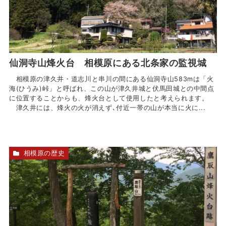
仙洞寺山烽火台 相模原にある北条家の監視城
相模原の津久井・道志川と串川の間にある仙洞寺山583mは「火
海(ひうみ)峠」と呼ばれ、この山が津久井城と伏馬田城との中間点
に位置することからも、烽火台として使用したと考えられます。
津久井には、烽火の火が消えず､付近一帯の山が本当に火に...
相模原の歴史