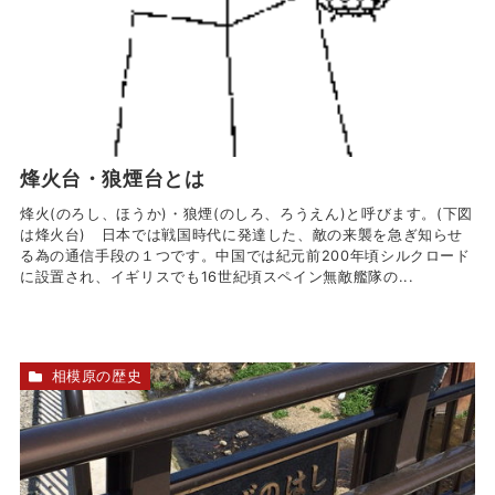
烽火台・狼煙台とは
烽火(のろし、ほうか)・狼煙(のしろ、ろうえん)と呼びます。(下図
は烽火台) 日本では戦国時代に発達した、敵の来襲を急ぎ知らせ
る為の通信手段の１つです。中国では紀元前200年頃シルクロード
に設置され、イギリスでも16世紀頃スペイン無敵艦隊の...
相模原の歴史