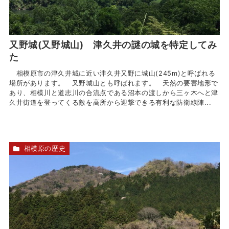
又野城(又野城山) 津久井の謎の城を特定してみ
た
相模原市の津久井城に近い津久井又野に城山(245m)と呼ばれる
場所があります。 又野城山とも呼ばれます。 天然の要害地形で
あり、相模川と道志川の合流点である沼本の渡しから三ヶ木へと津
久井街道を登ってくる敵を高所から迎撃できる有利な防衛線陣...
相模原の歴史