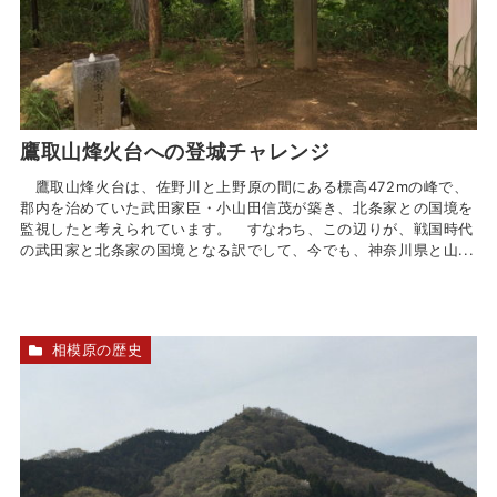
鷹取山烽火台への登城チャレンジ
鷹取山烽火台は、佐野川と上野原の間にある標高472mの峰で、
郡内を治めていた武田家臣・小山田信茂が築き、北条家との国境を
監視したと考えられています。 すなわち、この辺りが、戦国時代
の武田家と北条家の国境となる訳でして、今でも、神奈川県と山...
相模原の歴史