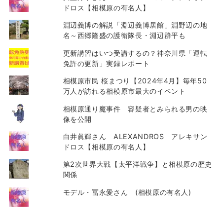
ドロス【相模原の有名人】
淵辺義博の解説「淵辺義博居館」淵野辺の地
名～西郷隆盛の護衛隊長・淵辺群平も
更新講習はいつ受講するの？神奈川県「運転
免許の更新」実録レポート
相模原市民 桜まつり【2024年4月】毎年50
万人が訪れる相模原市最大のイベント
相模原通り魔事件 容疑者とみられる男の映
像を公開
白井眞輝さん ALEXANDROS アレキサン
ドロス【相模原の有名人】
第2次世界大戦【太平洋戦争】と相模原の歴史
関係
モデル・冨永愛さん (相模原の有名人)