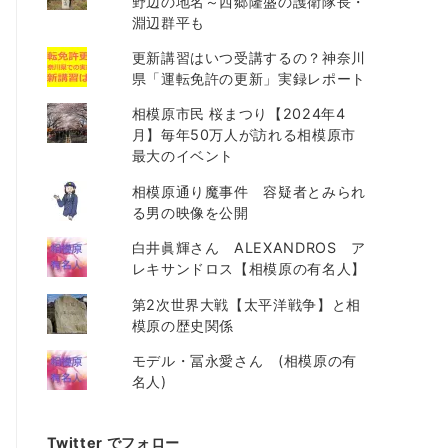
野辺の地名～西郷隆盛の護衛隊長・
淵辺群平も
更新講習はいつ受講するの？神奈川
県「運転免許の更新」実録レポート
相模原市民 桜まつり【2024年4
月】毎年50万人が訪れる相模原市
最大のイベント
相模原通り魔事件 容疑者とみられ
る男の映像を公開
白井眞輝さん ALEXANDROS ア
レキサンドロス【相模原の有名人】
第2次世界大戦【太平洋戦争】と相
模原の歴史関係
モデル・冨永愛さん (相模原の有
名人)
Twitter でフォロー