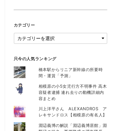
カテゴリー
只今の人気ランキング
橋本駅からリニア新幹線の所要時
間・運賃「予測」
相模原の小5女児行方不明事件 高木
容疑者逮捕 連れ去りの動機詳細内
容まとめ
川上洋平さん ALEXANDROS ア
レキサンドロス【相模原の有名人】
淵辺義博の解説「淵辺義博居館」淵