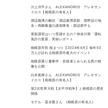
川上洋平さん ALEXANDROS アレキサン
ドロス【相模原の有名人】
淵辺義博の解説「淵辺義博居館」淵野辺の地
名～西郷隆盛の護衛隊長・淵辺群平も
更新講習はいつ受講するの？神奈川県「運転
免許の更新」実録レポート
相模原市民 桜まつり【2024年4月】毎年50
万人が訪れる相模原市最大のイベント
相模原通り魔事件 容疑者とみられる男の映
像を公開
白井眞輝さん ALEXANDROS アレキサン
ドロス【相模原の有名人】
第2次世界大戦【太平洋戦争】と相模原の歴史
関係
モデル・冨永愛さん (相模原の有名人)