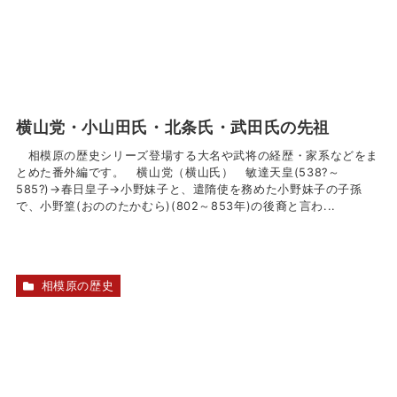
横山党・小山田氏・北条氏・武田氏の先祖
相模原の歴史シリーズ登場する大名や武将の経歴・家系などをま
とめた番外編です。 横山党（横山氏） 敏達天皇(538?～
585?)→春日皇子→小野妹子と、遣隋使を務めた小野妹子の子孫
で、小野篁(おののたかむら)(802～853年)の後裔と言わ...
相模原の歴史