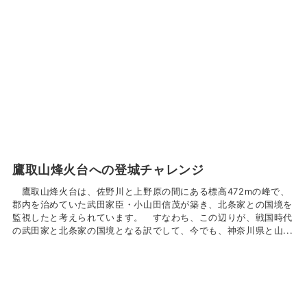
鷹取山烽火台への登城チャレンジ
鷹取山烽火台は、佐野川と上野原の間にある標高472mの峰で、
郡内を治めていた武田家臣・小山田信茂が築き、北条家との国境を
監視したと考えられています。 すなわち、この辺りが、戦国時代
の武田家と北条家の国境となる訳でして、今でも、神奈川県と山...