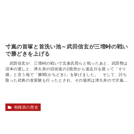
寸嵐の首塚と首洗い池～武田信玄が三増峠の戦い
で勝どきを上げる
武田信玄が、三増峠の戦いで北条氏照らと戦ったあと、武田勢は
沼本の渡しと、津久井の旧街道の2箇所から道志川を渡って「そり
畑」と言う地で「勝鬨(かちどき)」を挙げました。 そして、討ち
取った武将の首実験も行ったとされ、その場所は津久井の寸沢嵐...
相模原の歴史