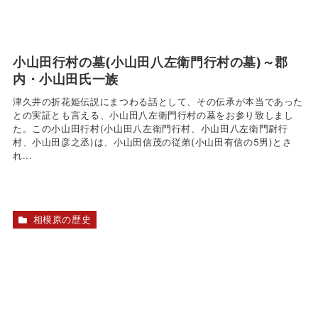
小山田行村の墓(小山田八左衛門行村の墓)～郡
内・小山田氏一族
津久井の折花姫伝説にまつわる話として、その伝承が本当であった
との実証とも言える、小山田八左衛門行村の墓をお参り致しまし
た。この小山田行村(小山田八左衛門行村、小山田八左衛門尉行
村、小山田彦之丞)は、小山田信茂の従弟(小山田有信の5男)とさ
れ...
相模原の歴史